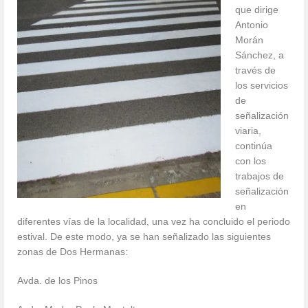
que dirige
Antonio
Morán
Sánchez, a
través de
los servicios
de
señalización
viaria,
continúa
con los
trabajos de
señalización
en
diferentes vías de la localidad, una vez ha concluido el periodo
estival. De este modo, ya se han señalizado las siguientes
zonas de Dos Hermanas:
Avda. de los Pinos