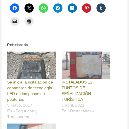
Relacionado
Se inicia la instalación de
INSTALADOS 12
captafaros de tecnologia
PUNTOS DE
LED en los pasos de
SEÑALIZACIÓN
peatones
TURÍSTICA
5 mayo, 2017
7 abril, 2021
En «Seguridad y
En «Destacadas»
Transporte»