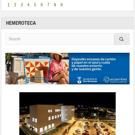
1
2
3
4
5
6
7
8
9
HEMEROTECA