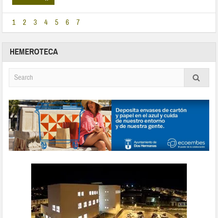
1
2
3
4
5
6
7
HEMEROTECA