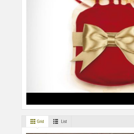
Grid
List