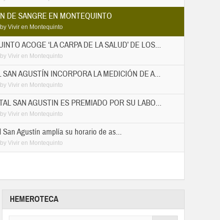
N DE SANGRE EN MONTEQUINTO
by
Vivir en Montequinto
NTO ACOGE ‘LA CARPA DE LA SALUD’ DE LOS...
by
Vivir en Montequinto
 SAN AGUSTÍN INCORPORA LA MEDICIÓN DE A...
by
Vivir en Montequinto
TAL SAN AGUSTIN ES PREMIADO POR SU LABO...
by
Vivir en Montequinto
l San Agustín amplía su horario de as...
by
Vivir en Montequinto
HEMEROTECA