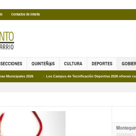
to
Contactos de interés
SECCIONES
QUINTEÑ@S
CULTURA
DEPORTES
GOBIE
ales 2026
Los Campus de Tecnificación Deportiva 2026 ofrecen cuatro propue
Montequint
2026/04/21