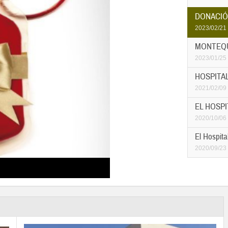
DONACIÓ
2023/02/21
MONTEQUI
2023/01/25
HOSPITAL
2021/02/09
EL HOSPI
2020/10/06
El Hospita
2020/09/23