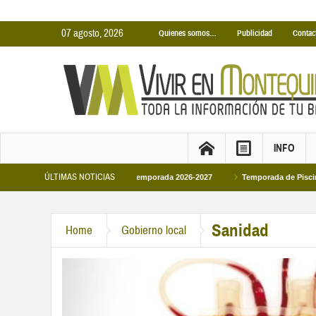
07 agosto, 2026
Quienes somos…
Publicidad
Contac
INFO
ÚLTIMAS NOTICIAS
as Cubiertas Municipales temporada 2026-2027
Temporada de Piscinas Municip
a Felipe VI en la primera visita oficial del monarca al Ayuntamiento
Sanidad
Home
Gobierno local