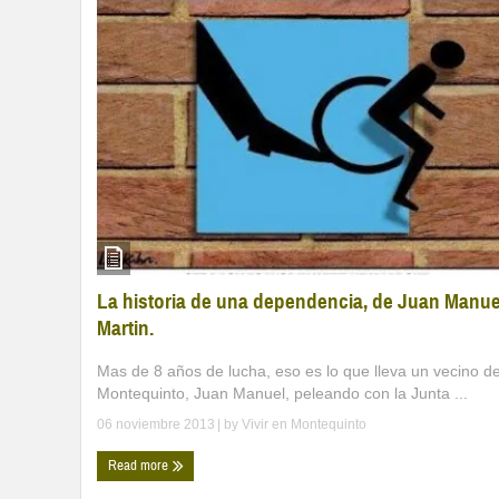
La historia de una dependencia, de Juan Manue
Martin.
Mas de 8 años de lucha, eso es lo que lleva un vecino d
Montequinto, Juan Manuel, peleando con la Junta ...
06 noviembre 2013
| by
Vivir en Montequinto
Read more