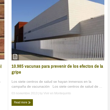
10.985 vacunas para prevenir de los efectos de la
l
gripe
Los siete centros de salud se hayan inmersos en la
e
campaña de vacunación Los siete centros de salud de ...
03 noviembre 2013
| by
Vivir en Montequinto
Read more