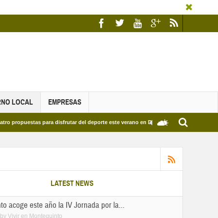
RNO LOCAL
EMPRESAS
stas para disfrutar del deporte este verano en Dos Hermanas
Más de dos mil e
LATEST NEWS
o acoge este año la IV Jornada por la...
by
Vivir en Montequinto