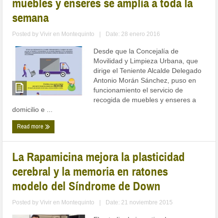
muebles y enseres se amplía a toda la
semana
Posted by
Vivir en Montequinto
|
Date: 28 enero 2016
Desde que la Concejalía de
Movilidad y Limpieza Urbana, que
dirige el Teniente Alcalde Delegado
Antonio Morán Sánchez, puso en
funcionamiento el servicio de
recogida de muebles y enseres a
domicilio e ...
Read more
La Rapamicina mejora la plasticidad
cerebral y la memoria en ratones
modelo del Síndrome de Down
Posted by
Vivir en Montequinto
|
Date: 21 noviembre 2015