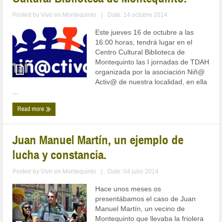
Posted by
Vivir en Montequinto
|
Date: 14 octubre 2014
Este jueves 16 de octubre a las
16:00 horas, tendrá lugar en el
Centro Cultural Biblioteca de
Montequinto las I jornadas de TDAH
organizada por la asociación Niñ@
Activ@ de nuestra localidad, en ella
...
Read more
Juan Manuel Martín, un ejemplo de
lucha y constancia.
Posted by
Vivir en Montequinto
|
Date: 04 julio 2014
Hace unos meses os
presentábamos el caso de Juan
Manuel Martín, un vecino de
Montequinto que llevaba la friolera