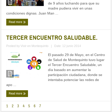
de 9 años luchando para que su
madre pudiera vivir en unas
condiciones dignas. Juan Man ...
Read more
TERCER ENCUENTRO SALUDABLE.
Posted by
Vivir en Montequinto
|
Date: 12 junio 2014
El pasado 29 de Mayo, en el Centro
de Salud de Montequinto tuvo lugar
el Tercer Encuentro Saludable, un
día basado en aumentar la
participación ciudadana, donde se
intentaba potenciar las redes de
apo ...
Read more
1
2
3
4
5
6
7