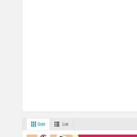
Grid
List