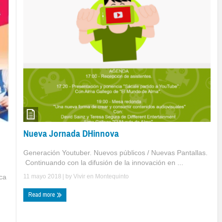
Nueva Jornada DHinnova
Generación Youtuber. Nuevos públicos / Nuevas Pantallas.
Continuando con la difusión de la innovación en ...
ca
11 mayo 2018
| by
Vivir en Montequinto
Read more