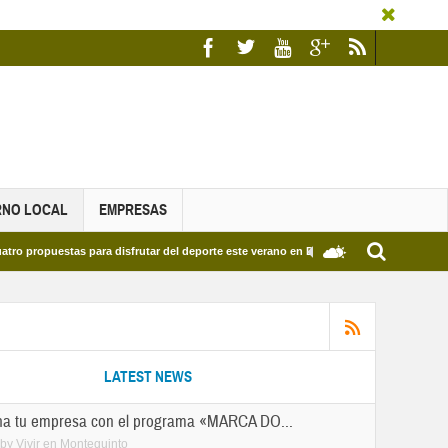
RNO LOCAL
EMPRESAS
para disfrutar del deporte este verano en Dos Hermanas
Más de dos mil estudi
LATEST NEWS
a tu empresa con el programa «MARCA DO...
by
Vivir en Montequinto