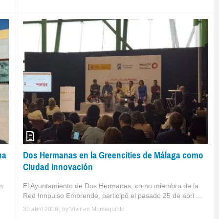
Dos Hermanas en la Greencities de Málaga como
na
Ciudad Innovación
El Ayuntamiento de Dos Hermanas, como miembro de la
n
Red Innpulso Emprende, participó el pasado 25 de abri ...
30 abril 2018
| by
Vivir en Montequinto