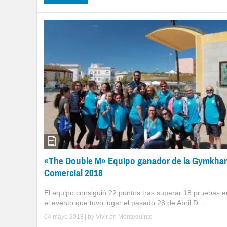
«The Double M» Equipo ganador de la Gymkha
Comercial 2018
El equipo consiguió 22 puntos tras superar 18 pruebas e
el evento que tuvo lugar el pasado 28 de Abril D ...
04 mayo 2018
| by
Vivir en Montequinto