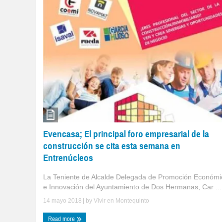
Evencasa; El principal foro empresarial de la
construcción se cita esta semana en
Entrenúcleos
La Teniente de Alcalde Delegada de Promoción Económi
e Innovación del Ayuntamiento de Dos Hermanas, Car ...
14 mayo 2018
| by
Vivir en Montequinto
Read more