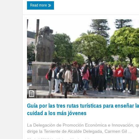
Read more
Guía por las tres rutas turísticas para enseñar l
cuidad a los más jóvenes
La Delegación de Promoción Económica e Innovación, q
dirige la Teniente de Alcalde Delegada, Carmen Gil ...