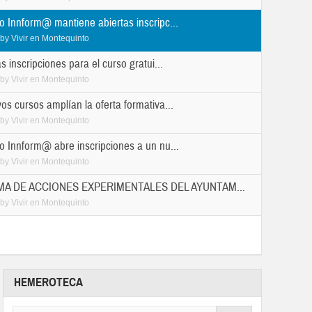
o Innform@ mantiene abiertas inscripc...
by
Vivir en Montequinto
as inscripciones para el curso gratui...
by
Vivir en Montequinto
os cursos amplían la oferta formativa...
by
Vivir en Montequinto
o Innform@ abre inscripciones a un nu...
by
Vivir en Montequinto
A DE ACCIONES EXPERIMENTALES DEL AYUNTAM...
by
Vivir en Montequinto
HEMEROTECA