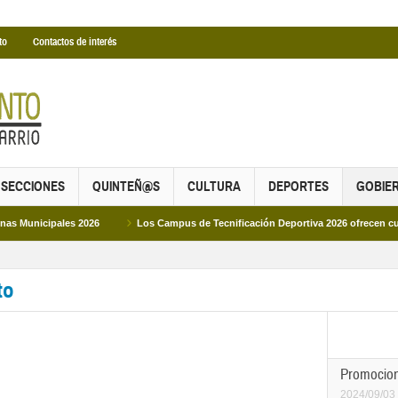
to
Contactos de interés
SECCIONES
QUINTEÑ@S
CULTURA
DEPORTES
GOBIE
2026
Los Campus de Tecnificación Deportiva 2026 ofrecen cuatro propuestas 
to
Promocion
2024/09/03