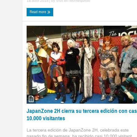
18 abril 2018
| by
Vivir en Montequinto
Read more
JapanZone 2H cierra su tercera edición con cas
10.000 visitantes
La tercera edición de JapanZone 2H, celebrada este
pasado fin de semana, ha recibido casi 10.000 visitant ...