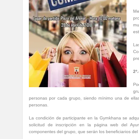
Me
pr
mu
es
La
Co
pr
2ª.
Po
gr
personas por cada grupo, siendo mínimo una de ellas 
personas.
La condición de participante en la Gymkhana se adqui
solicitud de inscripción en la página web del Ayu
componentes del grupo, que serán los beneficiarios del