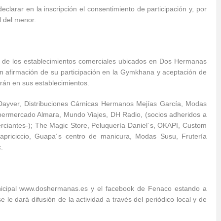
larar en la inscripción el consentimiento de participación y, por
l del menor.
n de los establecimientos comerciales ubicados en Dos Hermanas
on afirmación de su participación en la Gymkhana y aceptación de
rán en sus establecimientos.
 Dayver, Distribuciones Cárnicas Hermanos Mejías García, Modas
Supermercado Almara, Mundo Viajes, DH Radio, (socios adheridos a
iantes-); The Magic Store, Peluquería Daniel´s, OKAPI, Custom
riciccio, Guapa´s centro de manicura, Modas Susu, Frutería
.
nicipal www.doshermanas.es y el facebook de Fenaco estando a
 le dará difusión de la actividad a través del periódico local y de