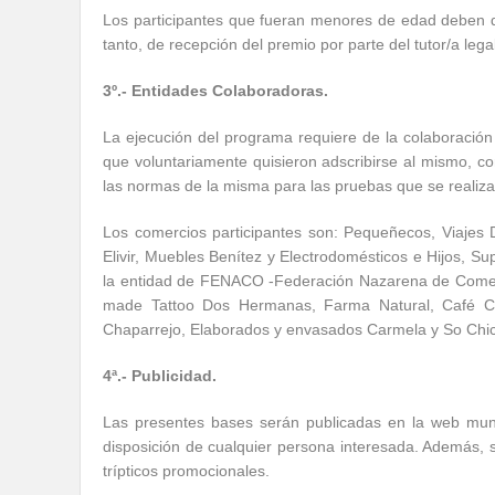
Los participantes que fueran menores de edad deben dec
tanto, de recepción del premio por parte del tutor/a lega
3º.- Entidades Colaboradoras.
La ejecución del programa requiere de la colaboració
que voluntariamente quisieron adscribirse al mismo, c
las normas de la misma para las pruebas que se realiza
Los comercios participantes son: Pequeñecos, Viajes
Elivir, Muebles Benítez y Electrodomésticos e Hijos, 
la entidad de FENACO -Federación Nazarena de Comerc
made Tattoo Dos Hermanas, Farma Natural, Café Cap
Chaparrejo, Elaborados y envasados Carmela y So Chic
4ª.- Publicidad.
Las presentes bases serán publicadas en la web mu
disposición de cualquier persona interesada. Además, se
trípticos promocionales.