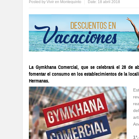
Posted by
Vivir en Montequinto
Date:
18 abril 2018
La Gymkhana Comercial, que se celebrará el 28 de abri
fomentar el consumo en los establecimientos de la local
Hermanas.
Es
re
re
de
ar
An
1ª