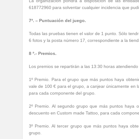
La organización pondrá a disposición de las entidade
618772960 para solventar cualquier incidencia que pudie
7ª. – Puntuación del juego.
Todas las pruebas tienen el valor de 1 punto. Sólo tend
6 fotos y la posta número 17, correspondiente a la tie
8 ª.- Premios.
Los premios se repartirán a las 13:30 horas atendiendo 
1º Premio. Para el grupo que más puntos haya obteni
vale de 100 € para el grupo, a canjear únicamente en 
para cada componente del grupo.
2º Premio. Al segundo grupo que más puntos haya o
descuento en Custom made Tattoo, para cada componen
3º Premio. Al tercer grupo que más puntos haya obt
grupo.