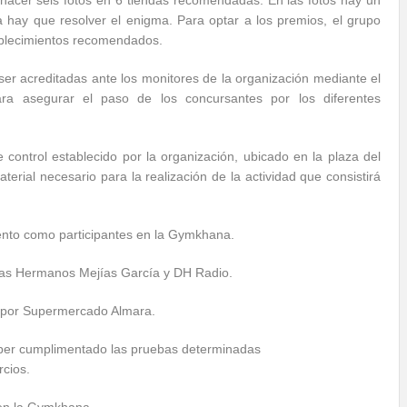
hacer seis fotos en 6 tiendas recomendadas. En las fotos hay un
 hay que resolver el enigma. Para optar a los premios, el grupo
tablecimientos recomendados.
er acreditadas ante los monitores de la organización mediante el
ara asegurar el paso de los concursantes por los diferentes
 control establecido por la organización, ubicado en la plaza del
aterial necesario para la realización de la actividad que consistirá
iento como participantes en la Gymkhana.
icas Hermanos Mejías García y DH Radio.
a por Supermercado Almara.
aber cumplimentado las pruebas determinadas
rcios.