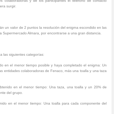
s colaboradoras y de los participantes el teléfono de contacto
ra surgir.
rán un valor de 2 puntos la resolución del enigma escondido en las
nda Supermercado Almara, por encontrarse a una gran distancia.
a las siguientes categorías:
do en el menor tiempo posible y haya completado el enigma: Un
las entidades colaboradoras de Fenaco, más una toalla y una taza
btenido en el menor tiempo: Una taza, una toalla y un 20% de
te del grupo.
enido en el menor tiempo: Una toalla para cada componente del