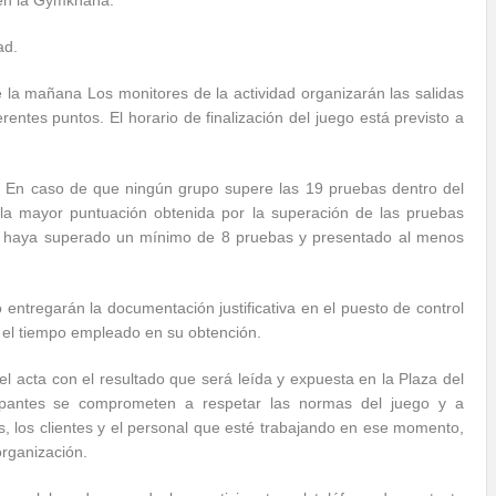
 en la Gymkhana.
ad.
 la mañana Los monitores de la actividad organizarán las salidas
ntes puntos. El horario de finalización del juego está previsto a
s. En caso de que ningún grupo supere las 19 pruebas dentro del
 la mayor puntuación obtenida por la superación de las pruebas
ue haya superado un mínimo de 8 pruebas y presentado al menos
go entregarán la documentación justificativa en el puesto de control
 el tiempo empleado en su obtención.
l acta con el resultado que será leída y expuesta en la Plaza del
cipantes se comprometen a respetar las normas del juego y a
s, los clientes y el personal que esté trabajando en ese momento,
organización.