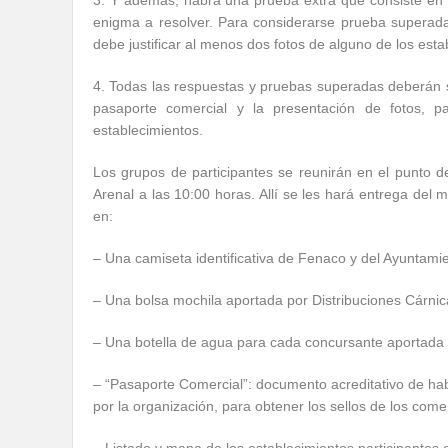
3. Y además, habrá una prueba extra que consiste en 
enigma a resolver. Para considerarse prueba superada
debe justificar al menos dos fotos de alguno de los es
4. Todas las respuestas y pruebas superadas deberán s
pasaporte comercial y la presentación de fotos, p
establecimientos.
Los grupos de participantes se reunirán en el punto de
Arenal a las 10:00 horas. Allí se les hará entrega del m
en:
– Una camiseta identificativa de Fenaco y del Ayuntam
– Una bolsa mochila aportada por Distribuciones Cárn
– Una botella de agua para cada concursante aportad
– “Pasaporte Comercial”: documento acreditativo de h
por la organización, para obtener los sellos de los come