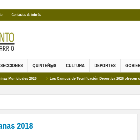
to
Contactos de interés
SECCIONES
QUINTEÑ@S
CULTURA
DEPORTES
GOBIE
ales 2026
Los Campus de Tecnificación Deportiva 2026 ofrecen cuatro propues
anas 2018