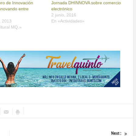
oro de Innovación
Jornada DHINNOVA sobre comercio
nnovando entre
electrónico
2 junio, 2016
, 2013
En «Actividades»
ltural MQ.»
Next :