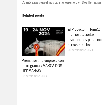
Cuenta atrás para el musical más esperado en Dos Hermanas
Related posts
El Proyecto Innform@
mantiene abiertas
inscripciones para cinco
cursos gratuitos
20 septiembre 2021
Promociona tu empresa con
el programa «MARCA DOS
HERMANAS»
03 septiembre 2024