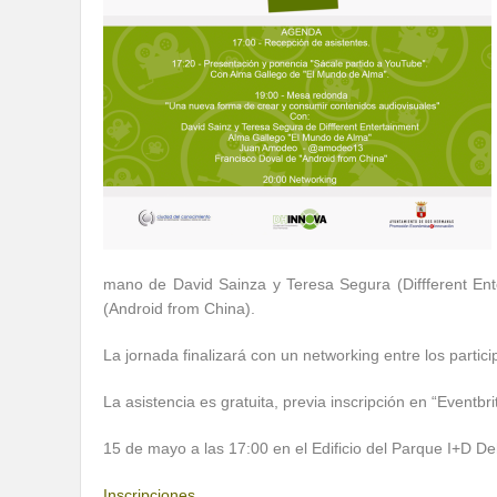
mano de David Sainza y Teresa Segura (Diffferent E
(Android from China).
La jornada finalizará con un networking entre los partici
La asistencia es gratuita, previa inscripción en “Eventbri
15 de mayo a las 17:00 en el Edificio del Parque I+D
Inscripciones