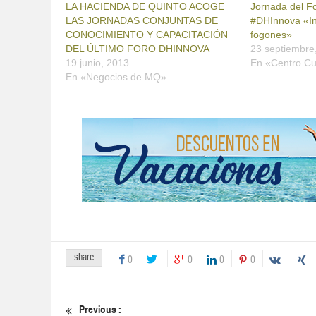
LA HACIENDA DE QUINTO ACOGE
Jornada del F
LAS JORNADAS CONJUNTAS DE
#DHInnova «I
CONOCIMIENTO Y CAPACITACIÓN
fogones»
DEL ÚLTIMO FORO DHINNOVA
23 septiembre
19 junio, 2013
En «Centro Cu
En «Negocios de MQ»
share
0
0
0
0
Previous :