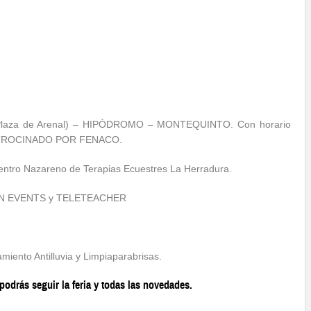
aza de Arenal) – HIPÓDROMO – MONTEQUINTO. Con horario
a. PATROCINADO POR FENACO.
tro Nazareno de Terapias Ecuestres La Herradura.
CEN EVENTS y TELETEACHER
miento Antilluvia y Limpiaparabrisas.
odrás seguir la feria y todas las novedades.