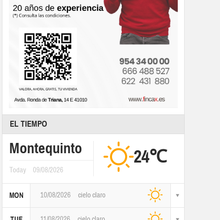
EL TIEMPO
Montequinto
24℃
Today
09/08/2026
10/08/2026
cielo claro
MON
11/08/2026
cielo claro
TUE