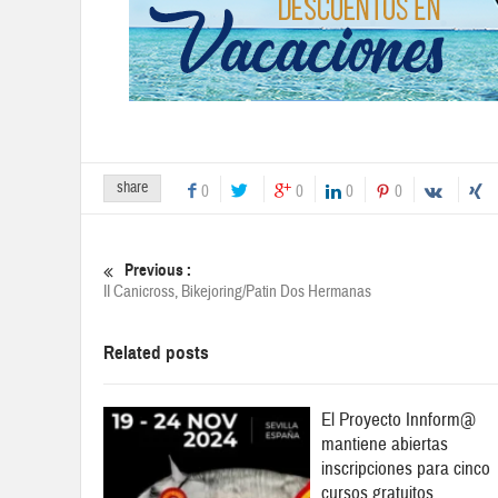
share
0
0
0
0
Previous :
II Canicross, Bikejoring/Patin Dos Hermanas
Related posts
El Proyecto Innform@
mantiene abiertas
inscripciones para cinco
cursos gratuitos