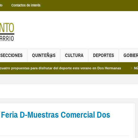
to
Contactos de interés
SECCIONES
QUINTEÑ@S
CULTURA
DEPORTES
GOBIE
puestas para disfrutar del deporte este verano en Dos Hermanas
Más de dos mi
a Feria D-Muestras Comercial Dos