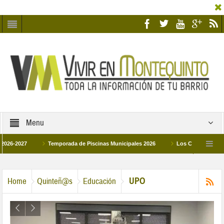
Menu
27
Temporada de Piscinas Municipales 2026
Los Campus de Tecnificaci
6
La hermanadad Humildad y Pilar de Montequinto procesionará el día 28 de mar
UPO
Home
Quinteñ@s
Educación