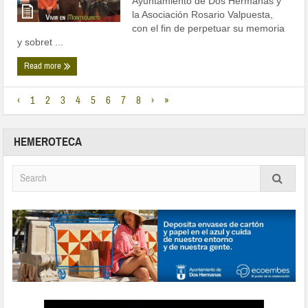
Ayuntamiento de Dos Hermanas y
la Asociación Rosario Valpuesta,
con el fin de perpetuar su memoria
y sobret ...
Read more
‹
1
2
3
4
5
6
7
8
›
»
HEMEROTECA