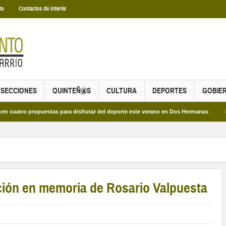
to
Contactos de interés
SECCIONES
QUINTEÑ@S
CULTURA
DEPORTES
GOBIE
propuestas para disfrutar del deporte este verano en Dos Hermanas
Más de do
ción en memoria de Rosario Valpuesta