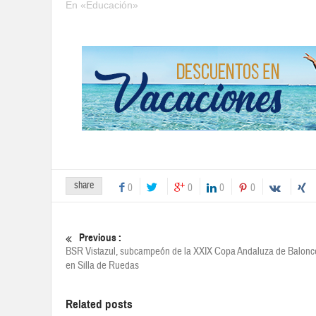
En «Educación»
share
0
0
0
0
Previous :
BSR Vistazul, subcampeón de la XXIX Copa Andaluza de Balonc
en Silla de Ruedas
Related posts