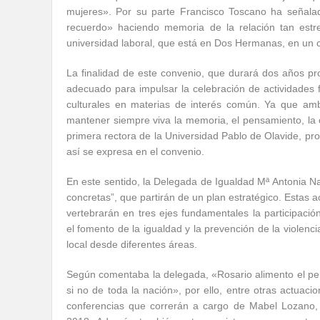
mujeres». Por su parte Francisco Toscano ha señal
recuerdo» haciendo memoria de la relación tan estr
universidad laboral, que está en Dos Hermanas, en un c
La finalidad de este convenio, que durará dos años pror
adecuado para impulsar la celebración de actividades fo
culturales en materias de interés común. Ya que amb
mantener siempre viva la memoria, el pensamiento, la ob
primera rectora de la Universidad Pablo de Olavide, pro
así se expresa en el convenio.
En este sentido, la Delegada de Igualdad Mª Antonia Na
concretas”, que partirán de un plan estratégico. Estas
vertebrarán en tres ejes fundamentales la participación
el fomento de la igualdad y la prevención de la violenci
local desde diferentes áreas.
Según comentaba la delegada, «Rosario alimento el pens
si no de toda la nación», por ello, entre otras actuaci
conferencias que correrán a cargo de Mabel Lozano,