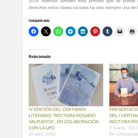
2018. Además también esta previsto que se preste u
derechos entre clases sociales ha sido siempre una de
Comparte esto:
Relacionado
IV EDICIÓN DEL CERTAMEN
PRESENTACIÓ
LITERARIO “RECTORA ROSARIO
DEL I CERTA
VALPUESTA”, EN COLABORACIÓN
RECTORA RO
CON LA UPO
3 marzo, 2021
28 abril, 2023
En «Destacad