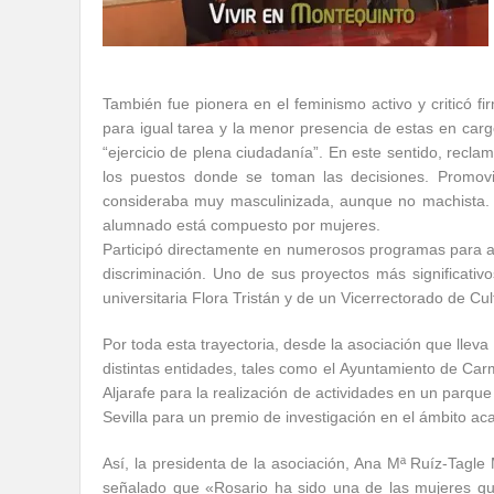
También fue pionera en el feminismo activo y criticó f
para igual tarea y la menor presencia de estas en cargo
“ejercicio de plena ciudadanía”. En este sentido, reclam
los puestos donde se toman las decisiones. Promovi
consideraba muy masculinizada, aunque no machista. 
alumnado está compuesto por mujeres.
Participó directamente en numerosos programas para ayu
discriminación. Uno de sus proyectos más significativo
universitaria Flora Tristán y de un Vicerrectorado de Cu
Por toda esta trayectoria, desde la asociación que llev
distintas entidades, tales como el Ayuntamiento de Ca
Aljarafe para la realización de actividades en un parqu
Sevilla para un premio de investigación en el ámbito a
Así, la presidenta de la asociación, Ana Mª Ruíz-Tagl
señalado que «Rosario ha sido una de las mujeres q