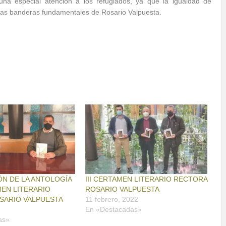
na especial atención a los refugiados, ya que la igualdad de
 las banderas fundamentales de Rosario Valpuesta.
N DE LA ANTOLOGÍA
III CERTAMEN LITERARIO RECTORA
MEN LITERARIO
ROSARIO VALPUESTA
SARIO VALPUESTA
11 febrero, 2022
En «Destacadas»
as»