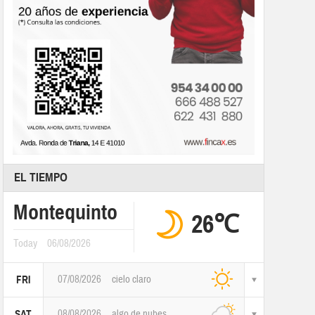
EL TIEMPO
Montequinto
26℃
Today
06/08/2026
07/08/2026
cielo claro
FRI
08/08/2026
algo de nubes
SAT