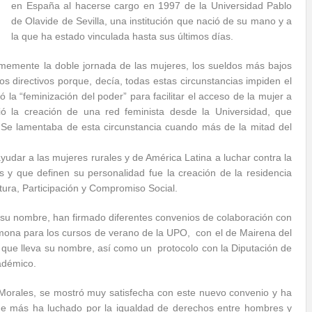
en España al hacerse cargo en 1997 de la Universidad Pablo
de Olavide de Sevilla, una institución que nació de su mano y a
la que ha estado vinculada hasta sus últimos días.
irmemente la doble jornada de las mujeres, los sueldos más bajos
s directivos porque, decía, todas estas circunstancias impiden el
ó la “feminización del poder” para facilitar el acceso de la mujer a
ó la creación de una red feminista desde la Universidad, que
Se lamentaba de esta circunstancia cuando más de la mitad del
dar a las mujeres rurales y de América Latina a luchar contra la
s y que definen su personalidad fue la creación de la residencia
ltura, Participación y Compromiso Social.
a su nombre, han firmado diferentes convenios de colaboración con
rmona para los cursos de verano de la UPO, con el de Mairena del
e que lleva su nombre, así como un protocolo con la Diputación de
cadémico.
e Morales, se mostró muy satisfecha con este nuevo convenio y ha
ue más ha luchado por la igualdad de derechos entre hombres y