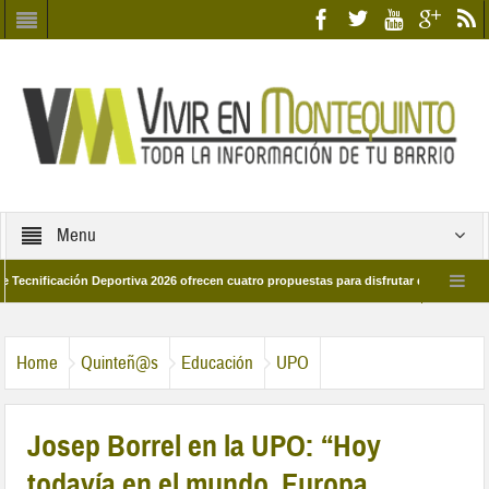
Menu
cación Deportiva 2026 ofrecen cuatro propuestas para disfrutar del deporte este ve
 marzo por las calles del barrio
Candidatos/as entidad Quinteña 2026
Home
Quinteñ@s
Educación
UPO
Josep Borrel en la UPO: “Hoy
todavía en el mundo, Europa