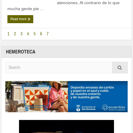
atenciones. Al contrario de lo que
mucha gente pie ...
Read more
1
2
3
4
5
6
7
HEMEROTECA