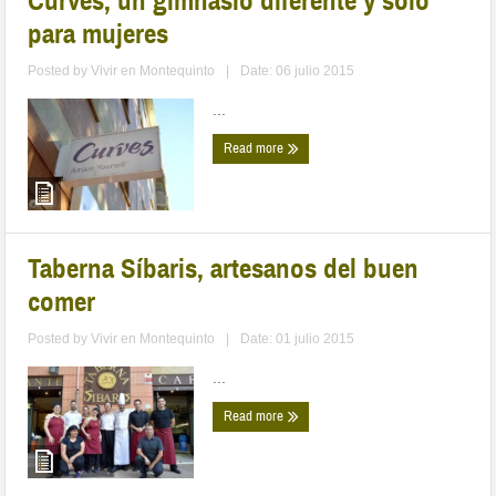
Curves, un gimnasio diferente y solo
para mujeres
Posted by
Vivir en Montequinto
|
Date: 06 julio 2015
...
Read more
Taberna Síbaris, artesanos del buen
comer
Posted by
Vivir en Montequinto
|
Date: 01 julio 2015
...
Read more