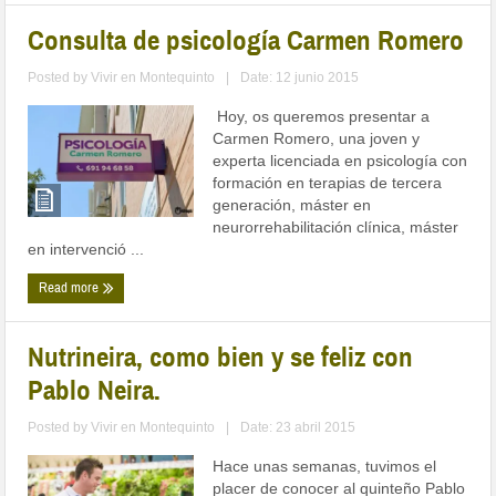
Consulta de psicología Carmen Romero
Posted by
Vivir en Montequinto
|
Date: 12 junio 2015
Hoy, os queremos presentar a
Carmen Romero, una joven y
experta licenciada en psicología con
formación en terapias de tercera
generación, máster en
neurorrehabilitación clínica, máster
en intervenció ...
Read more
Nutrineira, como bien y se feliz con
Pablo Neira.
Posted by
Vivir en Montequinto
|
Date: 23 abril 2015
Hace unas semanas, tuvimos el
placer de conocer al quinteño Pablo