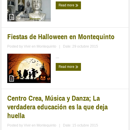
Read more
Fiestas de Halloween en Montequinto
Posted by
Vivir en Montequinto
|
Date: 29 octubre 2015
...
Read more
Centro Crea, Música y Danza; La
verdadera educación es la que deja
huella
Posted by
Vivir en Montequinto
|
Date: 15 octubre 2015