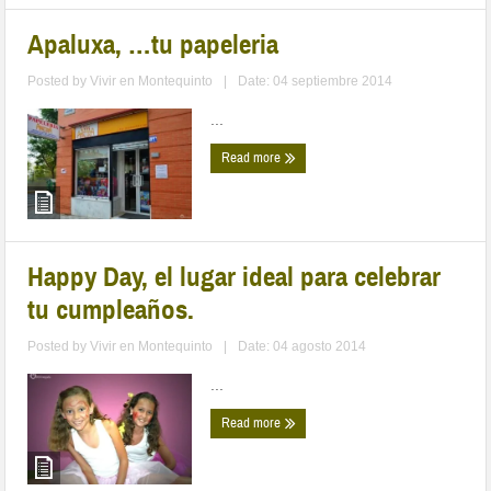
Apaluxa, …tu papeleria
Posted by
Vivir en Montequinto
|
Date: 04 septiembre 2014
...
Read more
Happy Day, el lugar ideal para celebrar
tu cumpleaños.
Posted by
Vivir en Montequinto
|
Date: 04 agosto 2014
...
Read more