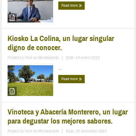
Read more
Kiosko La Colina, un lugar singular
digno de conocer.
Posted by
Vivir en Montequinto
|
Date: 14 enero 2015
...
Read more
Vinoteca y Abacería Monterero, un lugar
para degustar los mejores sabores.
Posted by
Vivir en Montequinto
|
Date: 26 diciembre 2014