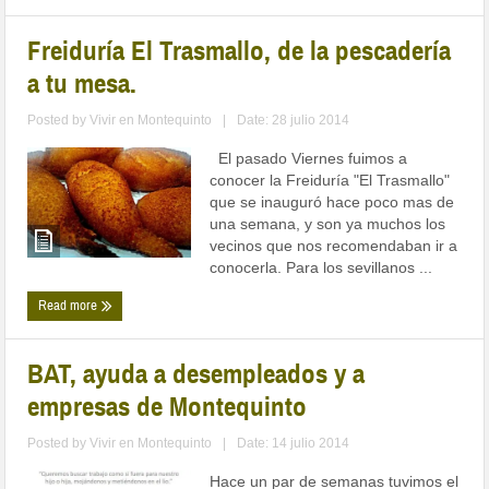
Freiduría El Trasmallo, de la pescadería
a tu mesa.
Posted by
Vivir en Montequinto
|
Date: 28 julio 2014
El pasado Viernes fuimos a
conocer la Freiduría "El Trasmallo"
que se inauguró hace poco mas de
una semana, y son ya muchos los
vecinos que nos recomendaban ir a
conocerla. Para los sevillanos ...
Read more
BAT, ayuda a desempleados y a
empresas de Montequinto
Posted by
Vivir en Montequinto
|
Date: 14 julio 2014
Hace un par de semanas tuvimos el