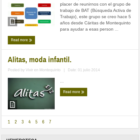
placer de reunirnos con el grupo de
trabajo de BAT (Búsqueda Activa de
Trabajo), este grupo se creo hace 5
años desde Cáritas de Montequinto
para ayudar a esas person ...
Read more
Alitas, moda infantil.
Posted by
Vivir en Montequinto
|
Date: 01 julio 2014
...
Read more
1
2
3
4
5
6
7