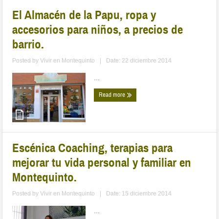
El Almacén de la Papu, ropa y
accesorios para niños, a precios de
barrio.
Posted by
Vivir en Montequinto
|
Date: 22 diciembre 2014
...
Read more
Escénica Coaching, terapias para
mejorar tu vida personal y familiar en
Montequinto.
Posted by
Vivir en Montequinto
|
Date: 15 diciembre 2014
...