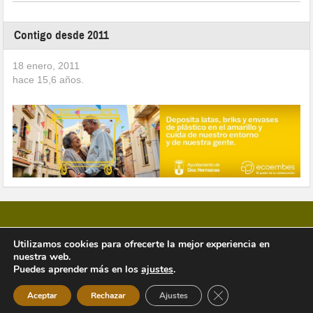
Contigo desde 2011
18 enero, 2011
hace
15,6
años.
Utilizamos cookies para ofrecerte la mejor experiencia en
nuestra web.
Copyright © 2026 Vivir en Montequinto Periódico Digital
Puedes aprender más en los
ajustes
.
Cerrar el banner de 
Aceptar
Rechazar
Ajustes