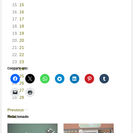
15
16
17
18
19
20
21
22
23
Comparte esto:
24
25
26
27
28
Previous
Next
Relacionado