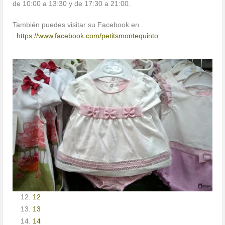
de 10:00 a 13:30 y de 17:30 a 21:00.
También puedes visitar su Facebook en
:
https://www.facebook.com/petitsmontequinto
1
2
3
4
5
6
7
8
9
10
11
12
13
14