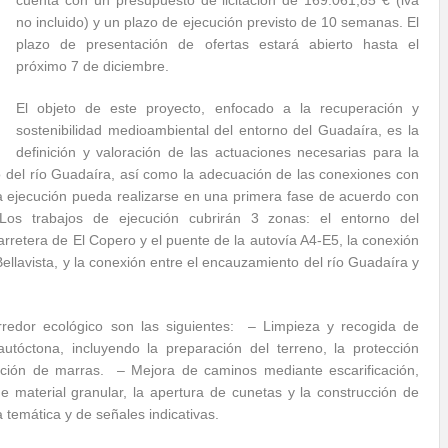
cuenta con un presupuesto de licitación de 169.061,85 € (iva
no incluido) y un plazo de ejecución previsto de 10 semanas. El
plazo de presentación de ofertas estará abierto hasta el
próximo 7 de diciembre.
El objeto de este proyecto, enfocado a la recuperación y
sostenibilidad medioambiental del entorno del Guadaíra, es la
definición y valoración de las actuaciones necesarias para la
 del río Guadaíra, así como la adecuación de las conexiones con
a ejecución pueda realizarse en una primera fase de acuerdo con
 Los trabajos de ejecución cubrirán 3 zonas: el entorno del
rretera de El Copero y el puente de la autovía A4-E5, la conexión
Bellavista, y la conexión entre el encauzamiento del río Guadaíra y
rredor ecológico son las siguientes: – Limpieza y recogida de
tóctona, incluyendo la preparación del terreno, la protección
osición de marras. – Mejora de caminos mediante escarificación,
e material granular, la apertura de cunetas y la construcción de
a temática y de señales indicativas.