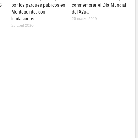
S
por los parques públicos en
conmemorar el Día Mundial
Montequinto, con
del Agua
limitaciones
25 marzo 2019
25 abril 2020