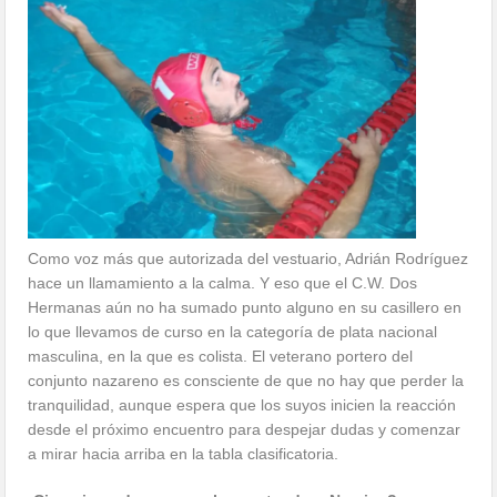
Como voz más que autorizada del vestuario, Adrián Rodríguez
hace un llamamiento a la calma. Y eso que el C.W. Dos
Hermanas aún no ha sumado punto alguno en su casillero en
lo que llevamos de curso en la categoría de plata nacional
masculina, en la que es colista. El veterano portero del
conjunto nazareno es consciente de que no hay que perder la
tranquilidad, aunque espera que los suyos inicien la reacción
desde el próximo encuentro para despejar dudas y comenzar
a mirar hacia arriba en la tabla clasificatoria.