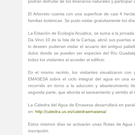
podrán disfrutar de los itinerarios naturales y participar
El Arboreto cuenta con una superficie de casi 4 hect
familias botánicas. Se pudo visitar gratuitamente los d
La Estación de Ecología Acuática, se suma a la jornada
Da Vinci 10 de la Isla de la Cartuja, abrió sus puerta
lo deseen pudieran visitar el acuario del antiguo pab
dulce donde se pueden ver especies del Río Guadalquiv
todos los visitantes al acceder al edificio.
En el mismo recinto, los visitantes visualizaron con
EMASESA sobre el ciclo integral del agua en una ex
recorrido en torno a la aducción y abastecimiento ti
segunda parte, que aborda el saneamiento y vertido al r
La Cátedra del Agua de Emasesa desarrollará en paral
en:
http://catedra.us.es/catedraemasesa/
Estos mismos días se activarán unas Rutas de Agua en
inscripción.