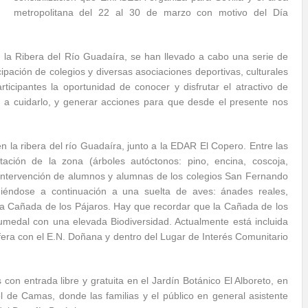
metropolitana del 22 al 30 de marzo con motivo del Día
n la Ribera del Río Guadaíra, se han llevado a cabo una serie de
pación de colegios y diversas asociaciones deportivas, culturales
rticipantes la oportunidad de conocer y disfrutar el atractivo de
 a cuidarlo, y generar acciones para que desde el presente nos
en la ribera del río Guadaíra, junto a la EDAR El Copero. Entre las
ación de la zona (árboles autóctonos: pino, encina, coscoja,
la intervención de alumnos y alumnas de los colegios San Fernando
diéndose a continuación a una suelta de aves: ánades reales,
 la Cañada de los Pájaros. Hay que recordar que la Cañada de los
umedal con una elevada Biodiversidad. Actualmente está incluida
fera con el E.N. Doñana y dentro del Lugar de Interés Comunitario
 con entrada libre y gratuita en el Jardín Botánico El Alboreto, en
l de Camas, donde las familias y el público en general asistente