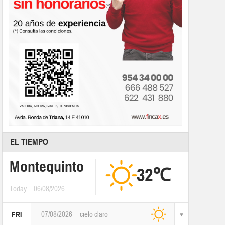
EL TIEMPO
Montequinto
32℃
Today
06/08/2026
07/08/2026
cielo claro
FRI