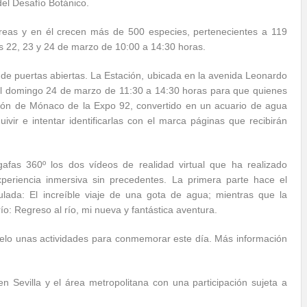
 del Desafío Botánico.
áreas y en él crecen más de 500 especies, pertenecientes a 119
ías 22, 23 y 24 de marzo de 10:00 a 14:30 horas.
 de puertas abiertas. La Estación, ubicada en la avenida Leonardo
s el domingo 24 de marzo de 11:30 a 14:30 horas para que quienes
ellón de Mónaco de la Expo 92, convertido en un acuario de agua
ir e intentar identificarlas con el marca páginas que recibirán
 gafas 360º los dos vídeos de realidad virtual que ha realizado
periencia inmersiva sin precedentes. La primera parte hace el
tulada: El increíble viaje de una gota de agua; mientras que la
ío: Regreso al río, mi nueva y fantástica aventura.
elo unas actividades para conmemorar este día. Más información
 Sevilla y el área metropolitana con una participación sujeta a