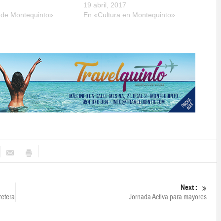
19 abril, 2017
a de Montequinto»
En «Cultura en Montequinto»
Next :
retera
Jornada Activa para mayores