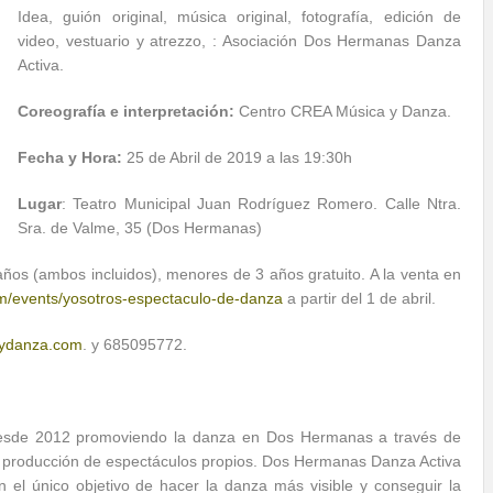
Idea, guión original, música original, fotografía, edición de
video, vestuario y atrezzo, : Asociación Dos Hermanas Danza
Activa.
Coreografía e interpretación:
Centro CREA Música y Danza.
Fecha y Hora:
25 de Abril de 2019 a las 19:30h
Lugar
: Teatro Municipal Juan Rodríguez Romero. Calle Ntra.
Sra. de Valme, 35 (Dos Hermanas)
años (ambos incluidos), menores de 3 años gratuito. A la venta en
om/events/yosotros-espectaculo-de-danza
a partir del 1 de abril.
aydanza.com
. y 685095772.
desde 2012 promoviendo la danza en Dos Hermanas a través de
 la producción de espectáculos propios. Dos Hermanas Danza Activa
 el único objetivo de hacer la danza más visible y conseguir la