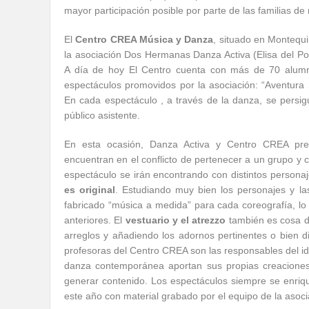
mayor participación posible por parte de las familias de
El
Centro CREA Música y Danza
, situado en Montequi
la asociación Dos Hermanas Danza Activa (Elisa del P
A día de hoy El Centro cuenta con más de 70 alumn
espectáculos promovidos por la asociación: “Aventura 
En cada espectáculo , a través de la
danza, se persigu
público asistente.
En esta ocasión, Danza Activa y Centro CREA pres
encuentran en el conflicto de pertenecer a un grupo y c
espectáculo se irán encontrando con distintos personaj
es original
. Estudiando muy bien los personajes y l
fabricado “música a medida” para cada coreografía, l
anteriores. El
vestuario y el atrezzo
también es cosa d
arreglos y añadiendo los adornos pertinentes o bien d
profesoras del Centro CREA son las responsables del i
danza contemporánea aportan sus propias creaciones,
generar contenido. Los espectáculos siempre se enri
este año con material grabado por el equipo de la asoc