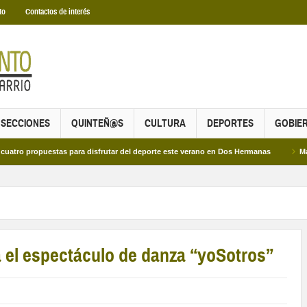
to
Contactos de interés
SECCIONES
QUINTEÑ@S
CULTURA
DEPORTES
GOBIE
puestas para disfrutar del deporte este verano en Dos Hermanas
Más de dos m
a el espectáculo de danza “yoSotros”