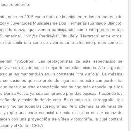
 nuestro entorno.
nto, nace en 2015 como fruto de la unión entre los promotores de
ozo) y Juventudes Musicales de Dos Hermanas (Santiago Blanco).
os de danza, que vienen participando como intérpretes en los
Submarina”, “Niñ@s Perdid@s”, “IfoLife”y “Hartazgo” entre otros.
e transmitir una serie de valores tanto a los intérpretes como al
entan “yoSotros”. Las protagonistas de este espectáculo se
onvivir con los demás sin dejar de ser ellas mismas. A lo largo del
es que las mantendrán en un constante “tira y afloja”. La
música
as sensaciones que se pretenden generar nuestro compositor ha
o que hace que este espectáculo sea mucho más especial que los
e Danza Activa, ya sea comprando prendas básicas, haciendo los
iseñando y cosiendo desde cero. En cuanto a la coreografía, las
dear y montar todas las coreografías. Pero además las alumnas de
 ya que una parte esencial de esta disciplina es ser capaz de
quecen con una
proyección de vídeo
y fotografía, la cual contará
iación y el Centro CREA.