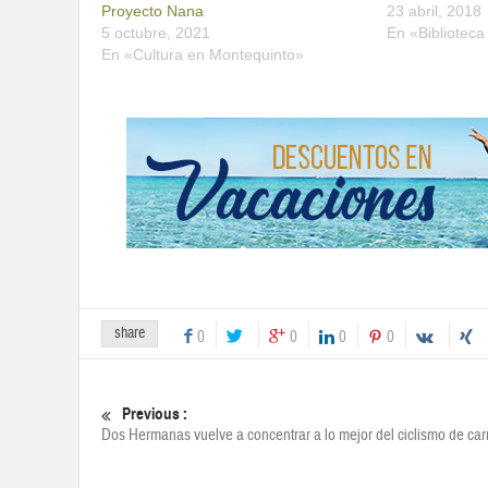
Proyecto Nana
23 abril, 2018
5 octubre, 2021
En «Bibliotec
En «Cultura en Montequinto»
share
0
0
0
0
Previous :
Dos Hermanas vuelve a concentrar a lo mejor del ciclismo de car