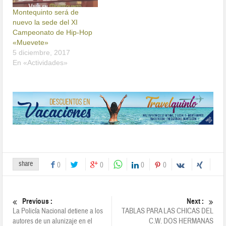
Montequinto será de
nuevo la sede del XI
Campeonato de Hip-Hop
«Muevete»
5 diciembre, 2017
En «Actividades»
share
0
0
0
0
Previous :
Next :
La Policía Nacional detiene a los
TABLAS PARA LAS CHICAS DEL
autores de un alunizaje en el
C.W. DOS HERMANAS