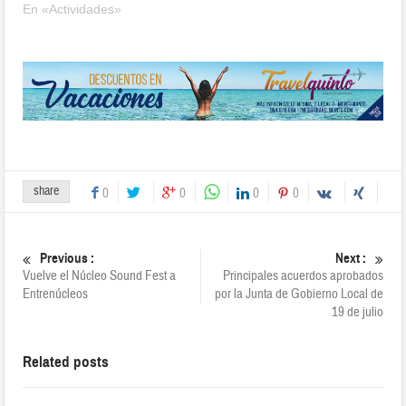
En «Actividades»
share
0
0
0
0
Previous :
Next :
Vuelve el Núcleo Sound Fest a
Principales acuerdos aprobados
Entrenúcleos
por la Junta de Gobierno Local de
19 de julio
Related posts