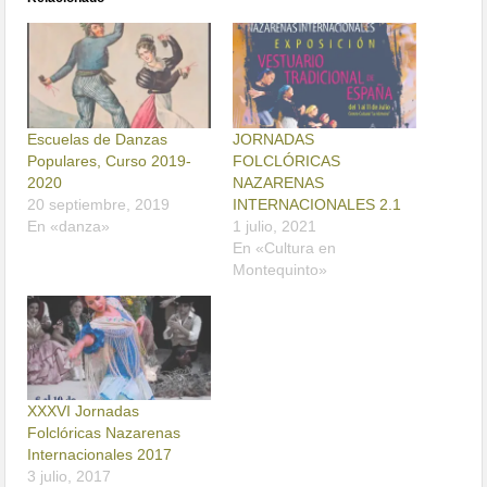
Escuelas de Danzas
JORNADAS
Populares, Curso 2019-
FOLCLÓRICAS
2020
NAZARENAS
20 septiembre, 2019
INTERNACIONALES 2.1
En «danza»
1 julio, 2021
En «Cultura en
Montequinto»
XXXVI Jornadas
Folclóricas Nazarenas
Internacionales 2017
3 julio, 2017