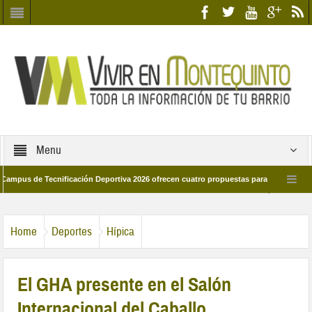
Menu
 de Tecnificación Deportiva 2026 ofrecen cuatro propuestas para disfrutar del depo
l día 28 de marzo por las calles del barrio
Candidatos/as entidad Quinteña 
Home
Deportes
Hípica
El GHA presente en el Salón
Internacional del Caballo