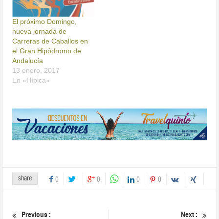
El próximo Domingo,
nueva jornada de
Carreras de Caballos en
el Gran Hipódromo de
Andalucía
13 enero, 2017
En «Hípica»
share
0
0
0
0
Previous :
Next :