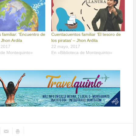
familiar: ‘Encuentro de
Cuentacuentos familiar ‘El tesoro de
Jhon Ardila
los piratas’ – Jhon Ardila
 2017
22 mayo, 2017
a de Montequinto»
En «Biblioteca de Montequinto»