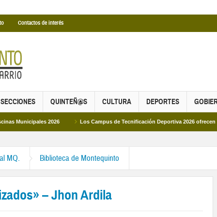
to
Contactos de interés
SECCIONES
QUINTEÑ@S
CULTURA
DEPORTES
GOBIE
ipales 2026
Los Campus de Tecnificación Deportiva 2026 ofrecen cuatro propu
ral MQ.
Biblioteca de Montequinto
izados» – Jhon Ardila