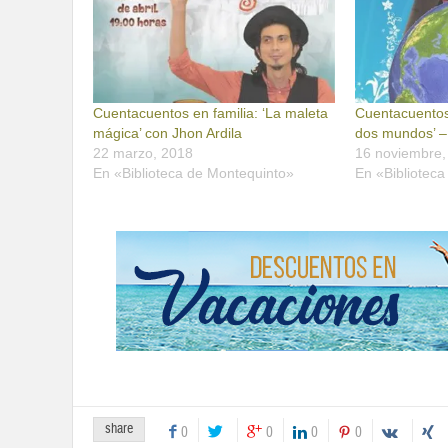
Cuentacuentos en familia: ‘La maleta
Cuentacuentos 
mágica’ con Jhon Ardila
dos mundos’ – 
22 marzo, 2018
16 noviembre,
En «Biblioteca de Montequinto»
En «Bibliotec
share
0
0
0
0