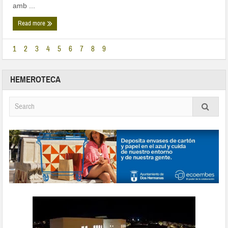
amb ...
Read more
1
2
3
4
5
6
7
8
9
HEMEROTECA