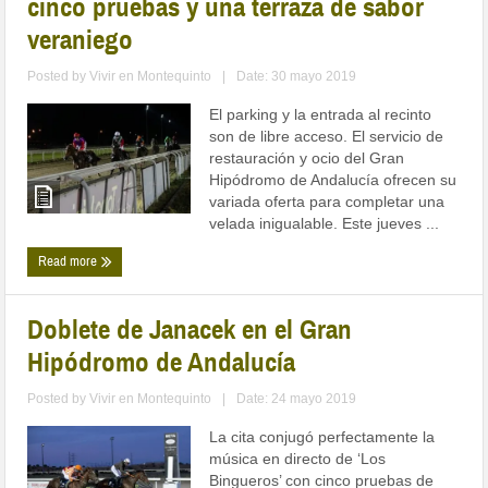
cinco pruebas y una terraza de sabor
veraniego
Posted by
Vivir en Montequinto
|
Date: 30 mayo 2019
El parking y la entrada al recinto
son de libre acceso. El servicio de
restauración y ocio del Gran
Hipódromo de Andalucía ofrecen su
variada oferta para completar una
velada inigualable. Este jueves ...
Read more
Doblete de Janacek en el Gran
Hipódromo de Andalucía
Posted by
Vivir en Montequinto
|
Date: 24 mayo 2019
La cita conjugó perfectamente la
música en directo de ‘Los
Bingueros’ con cinco pruebas de