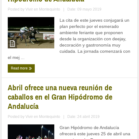
Posted by
Vivir en Montequinto
|
Date: 09 mayo 2019
La cita de este jueves conjugará un
plan perfecto por el esmerado
ambiente feriante que proponen
desde la organización con deejay,
decoración y gastronomía muy
cuidada. La jornada comenzará con
el mej ...
Read more
Abril ofrece una nueva reunión de
caballos en el Gran Hipódromo de
Andalucía
Posted by
Vivir en Montequinto
|
Date: 24 abril 2019
Gran Hipódromo de Andalucía
ofrecerá este jueves 25 de abril una