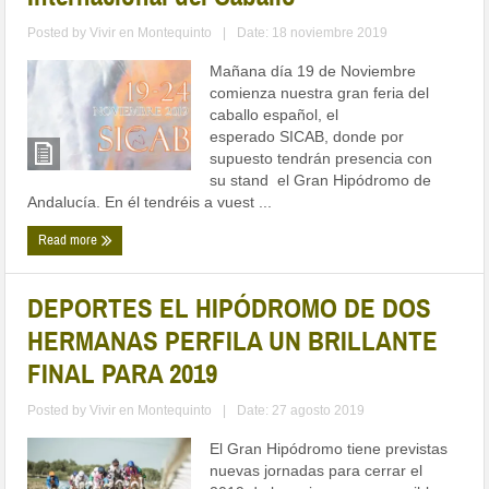
Posted by
Vivir en Montequinto
|
Date: 18 noviembre 2019
Mañana día 19 de Noviembre
comienza nuestra gran feria del
caballo español, el
esperado SICAB, donde por
supuesto tendrán presencia con
su stand el Gran Hipódromo de
Andalucía. En él tendréis a vuest ...
Read more
DEPORTES EL HIPÓDROMO DE DOS
HERMANAS PERFILA UN BRILLANTE
FINAL PARA 2019
Posted by
Vivir en Montequinto
|
Date: 27 agosto 2019
El Gran Hipódromo tiene previstas
nuevas jornadas para cerrar el