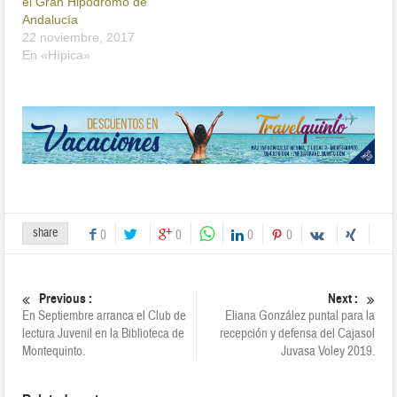
el Gran Hipódromo de
Andalucía
22 noviembre, 2017
En «Hípica»
share
0
0
0
0
Previous :
Next :
En Septiembre arranca el Club de
Eliana González puntal para la
lectura Juvenil en la Biblioteca de
recepción y defensa del Cajasol
Montequinto.
Juvasa Voley 2019.