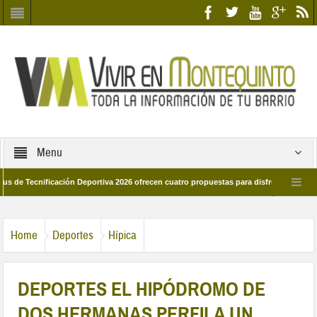
Menu
cnificación Deportiva 2026 ofrecen cuatro propuestas para disfrutar del deporte e
28 de marzo por las calles del barrio
Candidatos/as entidad Quinteña 2026
Home
Deportes
Hípica
DEPORTES EL HIPÓDROMO DE
DOS HERMANAS PERFILA UN