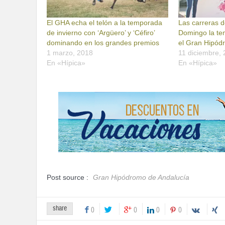
El GHA echa el telón a la temporada
Las carreras d
de invierno con ‘Argüero’ y ‘Céfiro’
Domingo la te
dominando en los grandes premios
el Gran Hipód
1 marzo, 2018
11 diciembre,
En «Hípica»
En «Hípica»
Post source :
Gran Hipódromo de Andalucía
share
0
0
0
0