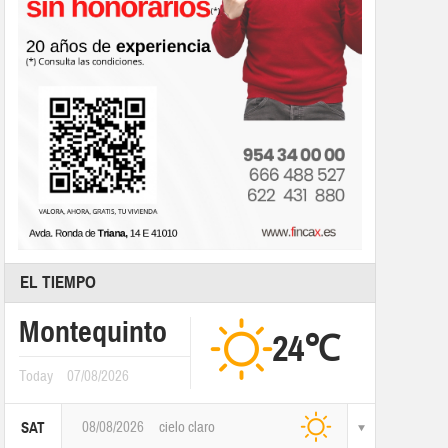
EL TIEMPO
Montequinto
24℃
Today
07/08/2026
08/08/2026
cielo claro
SAT