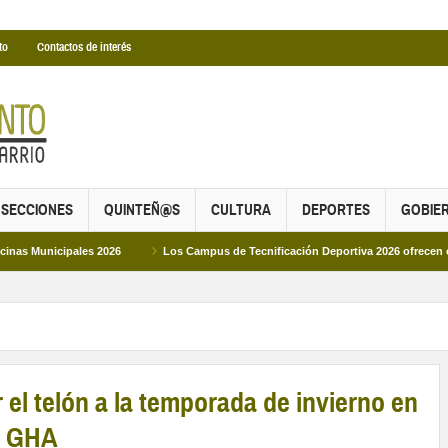
to
Contactos de interés
SECCIONES
QUINTEÑ@S
CULTURA
DEPORTES
GOBIE
ales 2026
Los Campus de Tecnificación Deportiva 2026 ofrecen cuatro propues
el telón a la temporada de invierno en
a GHA