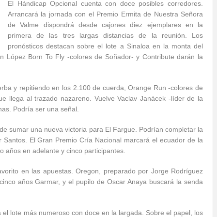
El Hándicap Opcional cuenta con doce posibles corredores.
Arrancará la jornada con el Premio Ermita de Nuestra Señora
de Valme dispondrá desde cajones diez ejemplares en la
primera de las tres largas distancias de la reunión. Los
pronósticos destacan sobre el lote a Sinaloa en la monta del
án López Born To Fly -colores de Soñador- y Contribute darán la
rba y repitiendo en los 2.100 de cuerda, Orange Run -colores de
a que llega al trazado nazareno. Vuelve Vaclav Janácek -líder de la
nas. Podría ser una señal.
 de sumar una nueva victoria para El Fargue. Podrían completar la
 Santos. El Gran Premio Cría Nacional marcará el ecuador de la
 años en adelante y cinco participantes.
favorito en las apuestas. Oregon, preparado por Jorge Rodríguez
al cinco años Garmar, y el pupilo de Oscar Anaya buscará la senda
 el lote más numeroso con doce en la largada. Sobre el papel, los