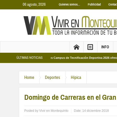
06 agosto, 2026
Quienes somos…
Publicidad
Contac
INFO
ÚLTIMAS NOTICIAS
nicipales 2026
Los Campus de Tecnificación Deportiva 2026 ofrecen cuatro p
Home
Deportes
Hípica
Domingo de Carreras en el Gra
Posted by
Vivir en Montequinto
Date:
14 diciembre 2018