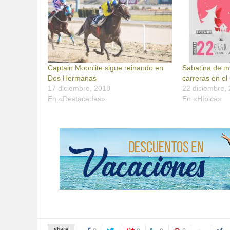
Captain Moonlite sigue reinando en
Sabatina de m
Dos Hermanas
carreras en e
17 diciembre, 2018
22 diciembre,
En «Destacadas»
En «Hípica»