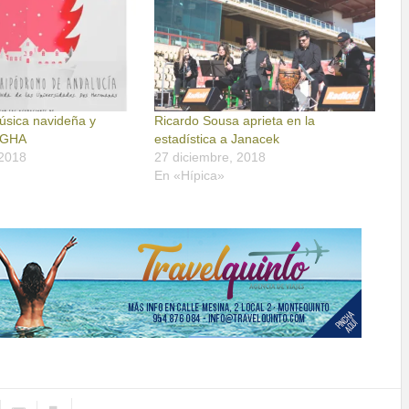
úsica navideña y
Ricardo Sousa aprieta en la
l GHA
estadística a Janacek
 2018
27 diciembre, 2018
En «Hípica»