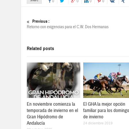
share
0
0
0
0
Previous :
Retorno con exigencias para el C.W. Dos Hermanas
Related posts
En noviembre comienza la
El GHA la mejor opción
temporada de invierno en el
familiar para los doming
Gran Hipódromo de
de invierno
Andalucía
24 diciembre 2019