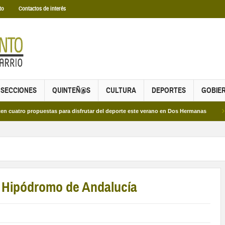
to
Contactos de interés
SECCIONES
QUINTEÑ@S
CULTURA
DEPORTES
GOBIE
ropuestas para disfrutar del deporte este verano en Dos Hermanas
Más de dos
n Hipódromo de Andalucía