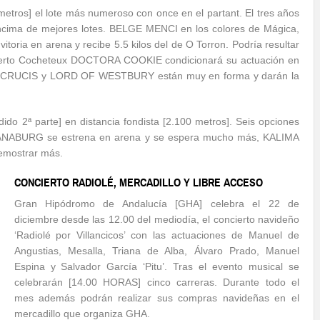
 metros] el lote más numeroso con once en el partant. El tres años
cima de mejores lotes. BELGE MENCI en los colores de Mágica,
itoria en arena y recibe 5.5 kilos del de O Torron. Podría resultar
Roberto Cocheteux DOCTORA COOKIE condicionará su actuación en
ELTA CRUCIS y LORD OF WESTBURY están muy en forma y darán la
ido 2ª parte] en distancia fondista [2.100 metros]. Seis opciones
o. ANABURG se estrena en arena y se espera mucho más, KALIMA
emostrar más.
CONCIERTO RADIOLÉ, MERCADILLO Y LIBRE ACCESO
Gran Hipódromo de Andalucía [GHA] celebra el 22 de
diciembre desde las 12.00 del mediodía, el concierto navideño
‘Radiolé por Villancicos’ con las actuaciones de Manuel de
Angustias, Mesalla, Triana de Alba, Álvaro Prado, Manuel
Espina y Salvador García ‘Pitu’. Tras el evento musical se
celebrarán [14.00 HORAS] cinco carreras. Durante todo el
mes además podrán realizar sus compras navideñas en el
mercadillo que organiza GHA.