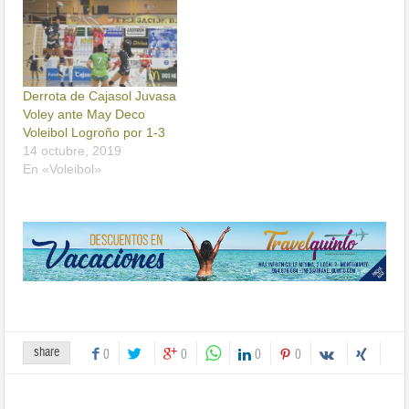
Derrota de Cajasol Juvasa
Voley ante May Deco
Voleibol Logroño por 1-3
14 octubre, 2019
En «Voleibol»
share
0
0
0
0