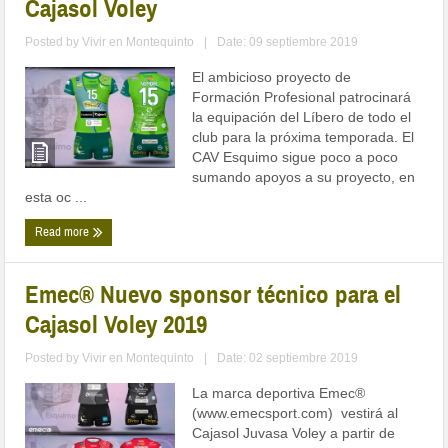
Cajasol Voley
Posted by
Vivir en Montequinto
|
Date: 09 septiembre 2019
El ambicioso proyecto de
Formación Profesional patrocinará
la equipación del Líbero de todo el
club para la próxima temporada. El
CAV Esquimo sigue poco a poco
sumando apoyos a su proyecto, en
esta oc ...
Read more
Emec® Nuevo sponsor técnico para el
Cajasol Voley 2019
Posted by
Vivir en Montequinto
|
Date: 02 septiembre 2019
La marca deportiva Emec®
(www.emecsport.com) vestirá al
Cajasol Juvasa Voley a partir de