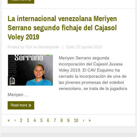
La internacional venezolana Meriyen
Serrano segundo fichaje del Cajasol
Voley 2019
Posted by
Vivir en Montequinto
|
Date: 22 agosto 2019
Meriyen Serrano segunda
incorporación del Cajasol Juvasa
Voley 2019. El CAV Esquimo ha
cerrado la incorporación de una de
las jóvenes promesas del voleibol
venezolano, se trata de la jugadora
Meriyen ...
Read more
«
‹
2
3
4
5
6
7
8
9
10
›
»