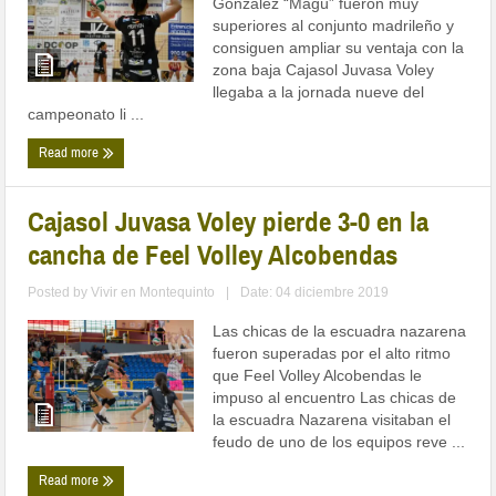
González “Magú” fueron muy
superiores al conjunto madrileño y
consiguen ampliar su ventaja con la
zona baja Cajasol Juvasa Voley
llegaba a la jornada nueve del
campeonato li ...
Read more
Cajasol Juvasa Voley pierde 3-0 en la
cancha de Feel Volley Alcobendas
Posted by
Vivir en Montequinto
|
Date: 04 diciembre 2019
Las chicas de la escuadra nazarena
fueron superadas por el alto ritmo
que Feel Volley Alcobendas le
impuso al encuentro Las chicas de
la escuadra Nazarena visitaban el
feudo de uno de los equipos reve ...
Read more