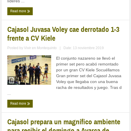
líderes ...
Read more
Cajasol Juvasa Voley cae derrotado 1-3
frente a CV Kiele
Posted by
Vivir en Montequinto
|
Date: 13 noviembre 2019
El conjunto nazareno se llevó el
primer set pero acabó remontado
por un gran CV Kiele Socuéllamos
Gran primer set del Cajasol Juvasa
Voley que llegaba con una buena
racha de resultados y juego. Tras d
...
Read more
Cajasol prepara un magnífico ambiente
para recibir el domingo a Avarca de