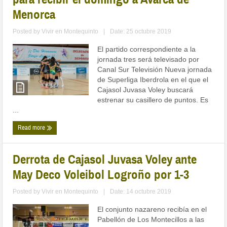
Menorca
Posted by
Vivir en Montequinto
|
Date: 25 octubre 2019
El partido correspondiente a la
jornada tres será televisado por
Canal Sur Televisión Nueva jornada
de Superliga Iberdrola en el que el
Cajasol Juvasa Voley buscará
estrenar su casillero de puntos. Es
...
Read more
Derrota de Cajasol Juvasa Voley ante
May Deco Voleibol Logroño por 1-3
Posted by
Vivir en Montequinto
|
Date: 14 octubre 2019
El conjunto nazareno recibía en el
Pabellón de Los Montecillos a las