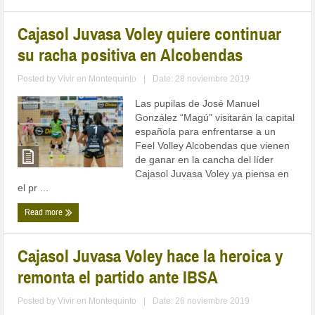
Cajasol Juvasa Voley quiere continuar
su racha positiva en Alcobendas
Posted by
Vivir en Montequinto
|
Date: 28 noviembre 2019
Las pupilas de José Manuel
González “Magú” visitarán la capital
española para enfrentarse a un
Feel Volley Alcobendas que vienen
de ganar en la cancha del líder
Cajasol Juvasa Voley ya piensa en
el pr ...
Read more
Cajasol Juvasa Voley hace la heroica y
remonta el partido ante IBSA
Posted by
Vivir en Montequinto
|
Date: 26 noviembre 2019