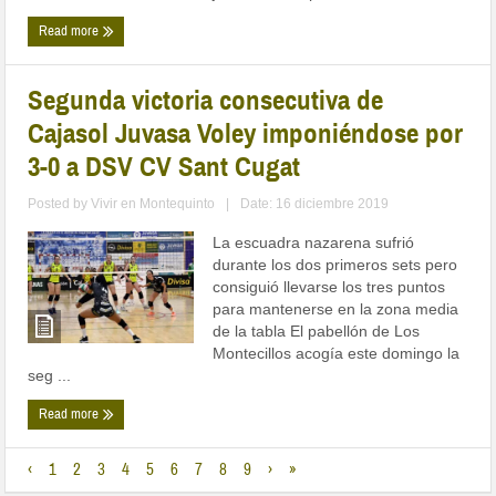
Read more
Segunda victoria consecutiva de
Cajasol Juvasa Voley imponiéndose por
3-0 a DSV CV Sant Cugat
Posted by
Vivir en Montequinto
|
Date: 16 diciembre 2019
La escuadra nazarena sufrió
durante los dos primeros sets pero
consiguió llevarse los tres puntos
para mantenerse en la zona media
de la tabla El pabellón de Los
Montecillos acogía este domingo la
seg ...
Read more
‹
1
2
3
4
5
6
7
8
9
›
»