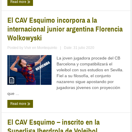
Read more
El CAV Esquimo incorpora a la
internacional junior argentina Florencia
Wolkowyski
Posted by
Vivir en Montequinto
|
Date: 31 julio 2020
La joven jugadora procede del CB
Barcelona y compatibilizará el
voleibol con sus estudios en Sevilla.
Fiel a su filosofía, el conjunto
nazareno sigue apostando por
jugadoras jóvenes con proyección
que ...
Read more
El CAV Esquimo – inscrito en la
Superliga Iberdrola de Voleibol