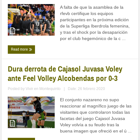
A falta de que la asamblea de la
rfevb certifique los equipos
participantes en la próxima edición
de la Superliga Iberdrola femenina,
y tras el shock por la desaparición
por el club hegemónico de la c ...
Read more
Dura derrota de Cajasol Juvasa Voley
ante Feel Volley Alcobendas por 0-3
Posted by
Vivir en Montequinto
|
Date: 26 febrero 2020
El conjunto nazareno no supo
reaccionar al magnífico juego de las
visitantes que controlaron todas las
facetas del juego Cajasol Juvasa
Voley volvía a su feudo tras la
buena imagen que ofreció en el ú ...