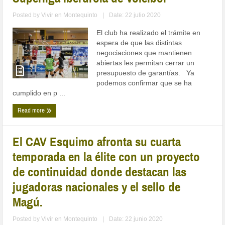
Posted by
Vivir en Montequinto
|
Date: 22 julio 2020
El club ha realizado el trámite en
espera de que las distintas
negociaciones que mantienen
abiertas les permitan cerrar un
presupuesto de garantías. Ya
podemos confirmar que se ha
cumplido en p ...
Read more
El CAV Esquimo afronta su cuarta
temporada en la élite con un proyecto
de continuidad donde destacan las
jugadoras nacionales y el sello de
Magú.
Posted by
Vivir en Montequinto
|
Date: 22 junio 2020