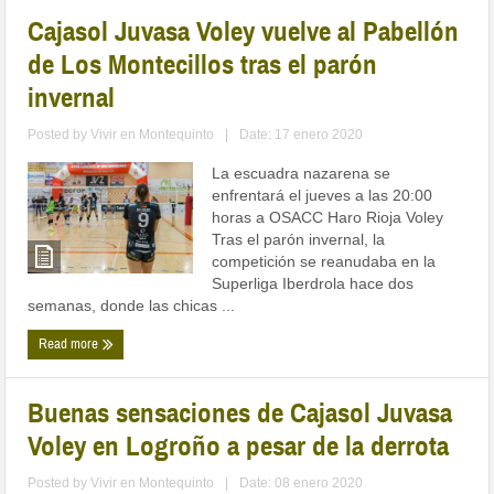
Cajasol Juvasa Voley vuelve al Pabellón
de Los Montecillos tras el parón
invernal
Posted by
Vivir en Montequinto
|
Date: 17 enero 2020
La escuadra nazarena se
enfrentará el jueves a las 20:00
horas a OSACC Haro Rioja Voley
Tras el parón invernal, la
competición se reanudaba en la
Superliga Iberdrola hace dos
semanas, donde las chicas ...
Read more
Buenas sensaciones de Cajasol Juvasa
Voley en Logroño a pesar de la derrota
Posted by
Vivir en Montequinto
|
Date: 08 enero 2020