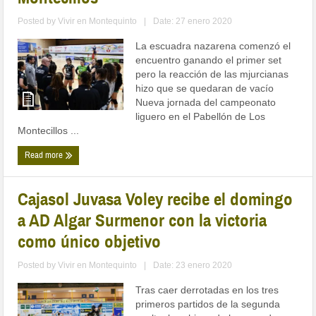
Posted by
Vivir en Montequinto
|
Date: 27 enero 2020
La escuadra nazarena comenzó el
encuentro ganando el primer set
pero la reacción de las mjurcianas
hizo que se quedaran de vacío
Nueva jornada del campeonato
liguero en el Pabellón de Los
Montecillos ...
Read more
Cajasol Juvasa Voley recibe el domingo
a AD Algar Surmenor con la victoria
como único objetivo
Posted by
Vivir en Montequinto
|
Date: 23 enero 2020
Tras caer derrotadas en los tres
primeros partidos de la segunda