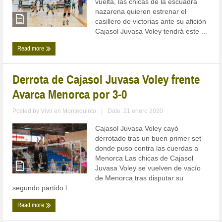
vuelta, las chicas de la escuadra
nazarena quieren estrenar el
casillero de victorias ante su afición
Cajasol Juvasa Voley tendrá este ...
Read more
Derrota de Cajasol Juvasa Voley frente
Avarca Menorca por 3-0
Posted by
Vivir en Montequinto
|
Date: 21 enero 2020
Cajasol Juvasa Voley cayó
derrotado tras un buen primer set
donde puso contra las cuerdas a
Menorca Las chicas de Cajasol
Juvasa Voley se vuelven de vacío
de Menorca tras disputar su
segundo partido l ...
Read more