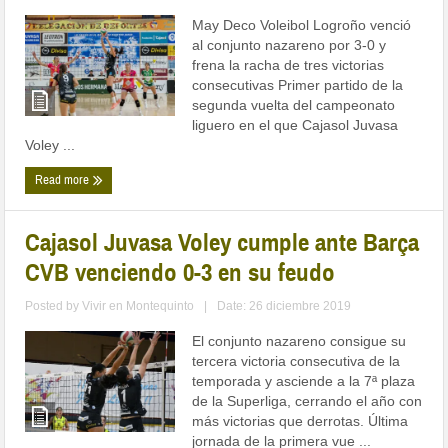
May Deco Voleibol Logroño venció
al conjunto nazareno por 3-0 y
frena la racha de tres victorias
consecutivas Primer partido de la
segunda vuelta del campeonato
liguero en el que Cajasol Juvasa
Voley ...
Read more
Cajasol Juvasa Voley cumple ante Barça
CVB venciendo 0-3 en su feudo
Posted by
Vivir en Montequinto
|
Date: 26 diciembre 2019
El conjunto nazareno consigue su
tercera victoria consecutiva de la
temporada y asciende a la 7ª plaza
de la Superliga, cerrando el año con
más victorias que derrotas. Última
jornada de la primera vue ...