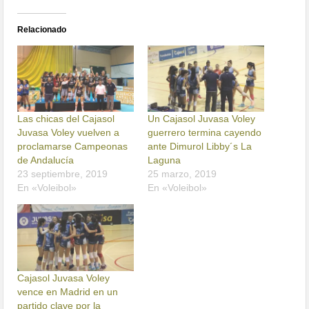
Relacionado
Las chicas del Cajasol
Un Cajasol Juvasa Voley
Juvasa Voley vuelven a
guerrero termina cayendo
proclamarse Campeonas
ante Dimurol Libby´s La
de Andalucía
Laguna
23 septiembre, 2019
25 marzo, 2019
En «Voleibol»
En «Voleibol»
Cajasol Juvasa Voley
vence en Madrid en un
partido clave por la