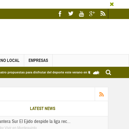
RNO LOCAL
EMPRESAS
a disfrutar del deporte este verano en Dos Hermanas
Más de dos mil estudiant
LATEST NEWS
tera Sur El Ejido despide la liga rec...
by
Vivir en Montequinto