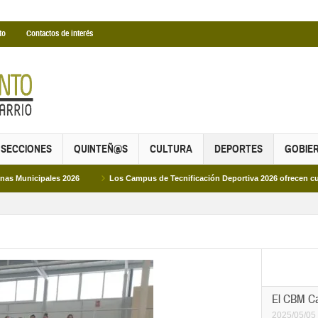
to
Contactos de interés
SECCIONES
QUINTEÑ@S
CULTURA
DEPORTES
GOBIE
26
Los Campus de Tecnificación Deportiva 2026 ofrecen cuatro propuestas par
El CBM Can
2025/05/05