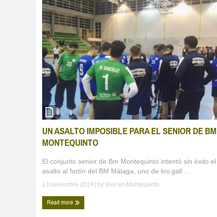
UN ASALTO IMPOSIBLE PARA EL SENIOR DE BM
MONTEQUINTO
El conjunto senior de Bm Montequinto intentó sin éxito el
asalto al fortín del BM Málaga, uno de los gall ...
13 noviembre 2019
| by
Vivir en Montequinto
Read more