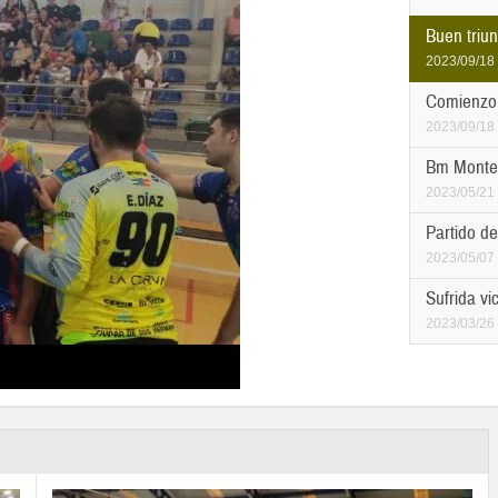
Buen triun
2023/09/18
Comienzo 
2023/09/18
Bm Monteq
2023/05/21
Partido d
2023/05/07
Sufrida v
2023/03/26