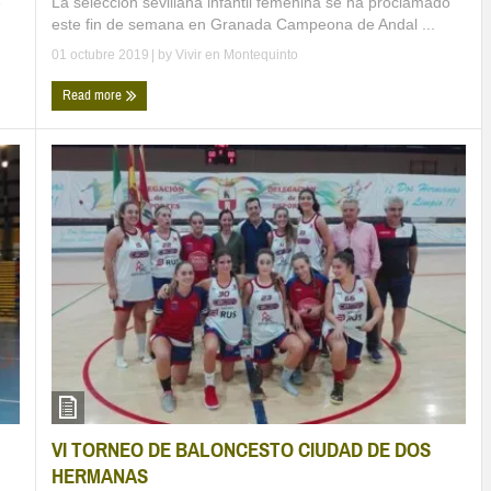
La selección sevillana infantil femenina se ha proclamado
e
este fin de semana en Granada Campeona de Andal ...
.
01 octubre 2019
| by
Vivir en Montequinto
Read more
VI TORNEO DE BALONCESTO CIUDAD DE DOS
HERMANAS