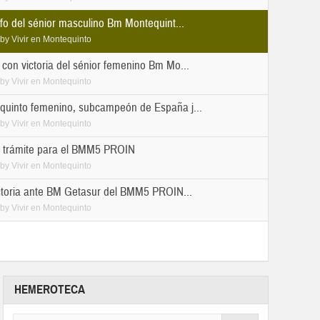
fo del sénior masculino Bm Montequint...
by
Vivir en Montequinto
con victoria del sénior femenino Bm Mo...
by
Vivir en Montequinto
uinto femenino, subcampeón de España j...
by
Vivir en Montequinto
e trámite para el BMM5 PROIN
by
Vivir en Montequinto
ictoria ante BM Getasur del BMM5 PROIN...
by
Vivir en Montequinto
HEMEROTECA