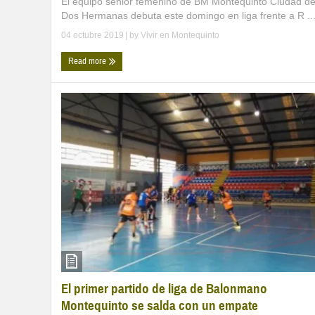
El equipo senior femenino de BM Montequinto Ciudad d
Dos Hermanas debuta este domingo en liga frente a R ..
04 octubre 2019
| by
Vivir en Montequinto
Read more
El primer partido de liga de Balonmano
Montequinto se salda con un empate