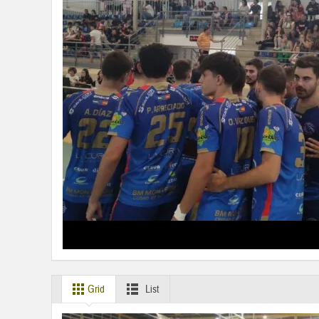
Grid
List