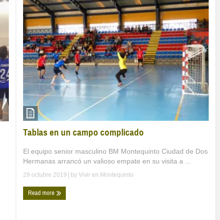
Tablas en un campo complicado
El equipo senior masculino BM Montequinto Ciudad de Dos
Hermanas arrancó un valioso empate en su visita a ...
29 octubre 2019
| by
Vivir en Montequinto
Read more