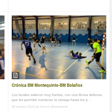
Crónica BM Montequinto-BM Bolaños
Los locales salieron muy fuertes, con una férrea defensa
que les permitió mantener la ventaja hasta los p ...
09 octubre 2019
| by
Vivir en Montequinto