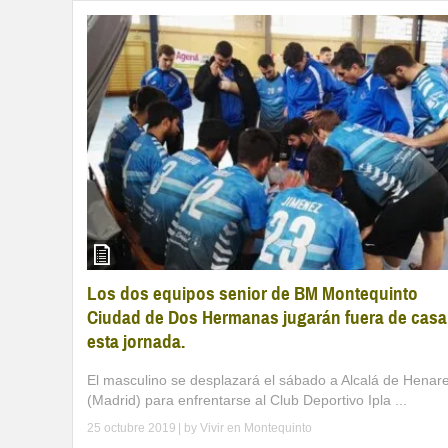
Los dos equipos senior de BM Montequinto
Ciudad de Dos Hermanas jugarán fuera de casa
esta jornada.
El masculino se desplazará el sábado a Alcalá de Henar
(Madrid) para enfrentarse al Club Deportivo Ipla ...
25 octubre 2019
| by
Vivir en Montequinto