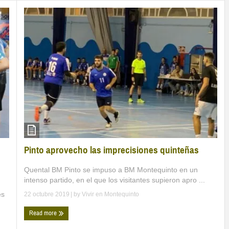
Pinto aprovecho las imprecisiones quinteñas
Quental BM Pinto se impuso a BM Montequinto en un
intenso partido, en el que los visitantes supieron apro ...
es
22 octubre 2019
| by
Vivir en Montequinto
Read more