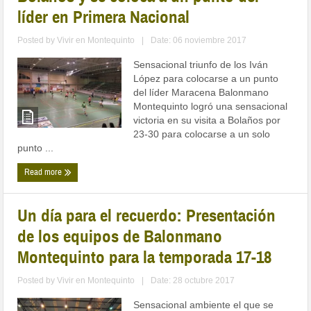
líder en Primera Nacional
Posted by
Vivir en Montequinto
|
Date: 06 noviembre 2017
Sensacional triunfo de los Iván
López para colocarse a un punto
del líder Maracena Balonmano
Montequinto logró una sensacional
victoria en su visita a Bolaños por
23-30 para colocarse a un solo
punto ...
Read more
Un día para el recuerdo: Presentación
de los equipos de Balonmano
Montequinto para la temporada 17-18
Posted by
Vivir en Montequinto
|
Date: 28 octubre 2017
Sensacional ambiente el que se