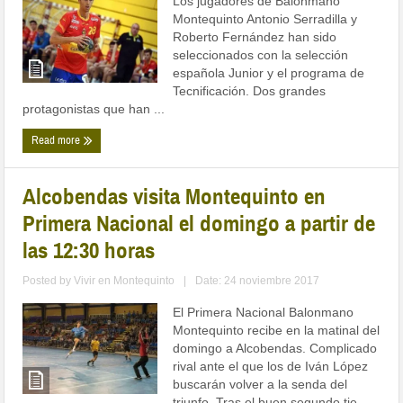
Los jugadores de Balonmano
Montequinto Antonio Serradilla y
Roberto Fernández han sido
seleccionados con la selección
española Junior y el programa de
Tecnificación. Dos grandes
protagonistas que han ...
Read more
Alcobendas visita Montequinto en
Primera Nacional el domingo a partir de
las 12:30 horas
Posted by
Vivir en Montequinto
|
Date: 24 noviembre 2017
El Primera Nacional Balonmano
Montequinto recibe en la matinal del
domingo a Alcobendas. Complicado
rival ante el que los de Iván López
buscarán volver a la senda del
triunfo. Tras el buen segundo tie ...