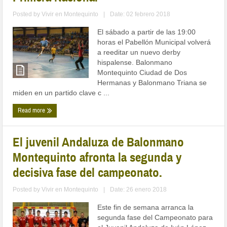
Posted by
Vivir en Montequinto
|
Date: 02 febrero 2018
El sábado a partir de las 19:00
horas el Pabellón Municipal volverá
a reeditar un nuevo derby
hispalense. Balonmano
Montequinto Ciudad de Dos
Hermanas y Balonmano Triana se
miden en un partido clave c ...
Read more
El juvenil Andaluza de Balonmano
Montequinto afronta la segunda y
decisiva fase del campeonato.
Posted by
Vivir en Montequinto
|
Date: 26 enero 2018
Este fin de semana arranca la
segunda fase del Campeonato para