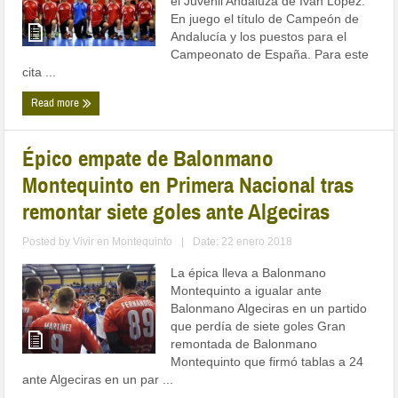
el Juvenil Andaluza de Iván López.
En juego el título de Campeón de
Andalucía y los puestos para el
Campeonato de España. Para este
cita ...
Read more
Épico empate de Balonmano
Montequinto en Primera Nacional tras
remontar siete goles ante Algeciras
Posted by
Vivir en Montequinto
|
Date: 22 enero 2018
La épica lleva a Balonmano
Montequinto a igualar ante
Balonmano Algeciras en un partido
que perdía de siete goles Gran
remontada de Balonmano
Montequinto que firmó tablas a 24
ante Algeciras en un par ...