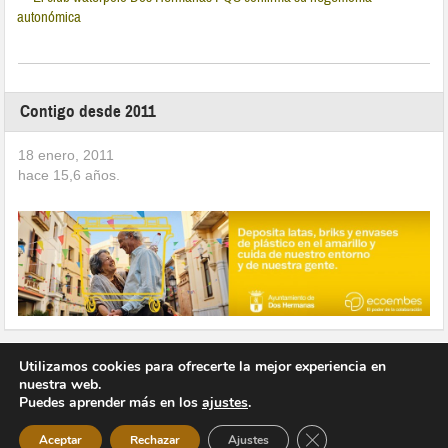
autonómica
Contigo desde 2011
18 enero, 2011
hace
15,6
años.
Utilizamos cookies para ofrecerte la mejor experiencia en
nuestra web.
Puedes aprender más en los
ajustes
.
Copyright © 2026 Vivir en Montequinto Periódico Digital
Cerrar el banner de 
Aceptar
Rechazar
Ajustes