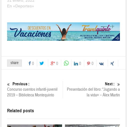
31 enero, 2022
En «Deportes»
share
0
0
0
0
Previous :
Next :
Concurso cuentos infantil-juvenil
Presentación del libro: “Jugando a
2019 – Biblioteca Montequinto
la vida» – Álex Martin
Related posts