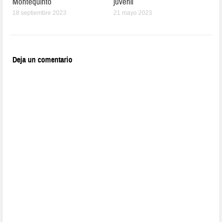
Montequinto
juvenil
18 septiembre 2023
21 mayo 2023
Deja un comentario