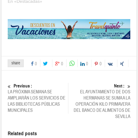
En «Destacadas»
share
0
0
0
0
Previous :
Next :
LA PRÓXIMA SEMANA SE
EL AYUNTAMIENTO DE DOS
AMPLIARÁN LOS SERVICIOS DE
HERMANAS SE SUMA A LA
LAS BIBLIOTECAS PÚBLICAS
OPERACIÓN KILO PRIMAVERA
MUNICIPALES
DEL BANCO DE ALIMENTOS DE
SEVILLA
Related posts