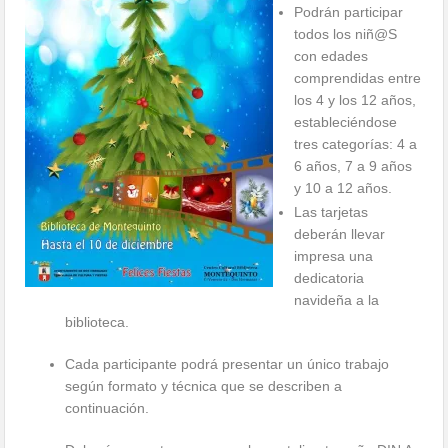
Podrán participar
todos los niñ@S
con edades
comprendidas entre
los 4 y los 12 años,
estableciéndose
tres categorías: 4 a
6 años, 7 a 9 años
y 10 a 12 años.
Las tarjetas
deberán llevar
impresa una
dedicatoria
navideña a la
biblioteca.
Cada participante podrá presentar un único trabajo
según formato y técnica que se describen a
continuación.