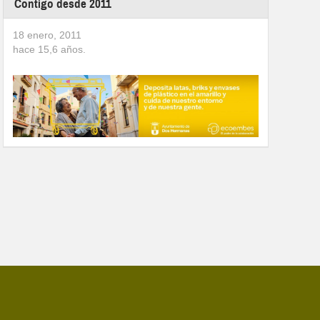
Contigo desde 2011
18 enero, 2011
hace
15,6
años.