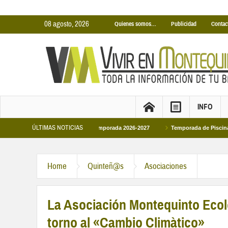
08 agosto, 2026
Quienes somos…
Publicidad
Contac
INFO
ÚLTIMAS NOTICIAS
as Cubiertas Municipales temporada 2026-2027
Temporada de Piscinas Municip
Home
Quinteñ@s
Asociaciones
La Asociación Montequinto Eco
torno al «Cambio Climàtico»