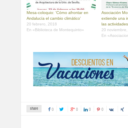
Mesa-coloquio: ‘Cómo afrontar en
Asociación Mo
Andalucía el cambio climático’
extiende una in
20 febrero, 2018
las actividade
En «Biblioteca de Montequinto»
20 noviembre,
En «Asociacio
share
0
0
0
0