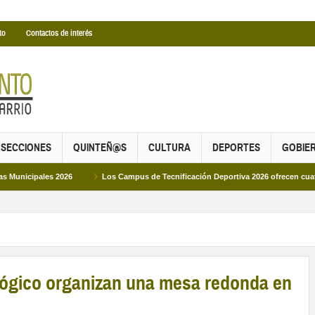
to
Contactos de interés
SECCIONES
QUINTEÑ@S
CULTURA
DEPORTES
GOBIE
ales 2026
Los Campus de Tecnificación Deportiva 2026 ofrecen cuatro propues
lógico organizan una mesa redonda en