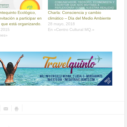
ntequinto Ecológico,
Charla: Consciencia y cambio
vitación a participar en
climático – Día del Medio Ambiente
s que está organizando.
28 mayo, 2018
 2015
En «Centro Cultural MQ.»
nes»