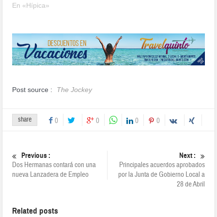
En «Hípica»
Post source :
The Jockey
share
0
0
0
0
Previous :
Next :
Dos Hermanas contará con una
Principales acuerdos aprobados
nueva Lanzadera de Empleo
por la Junta de Gobierno Local a
28 de Abril
Related posts