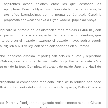
aspirantes desde cajones entre los que destacan los
ejemplares Born To Fly en los colores de la cuadra Soñador, la
tres años Laundécima, con la monta de Janacek, Carolini,
preparado por Oscar Anaya o Flyen Cookie, pupilo de Anaya.
isputará la primera de las distancias más rápidas (1.400 m.) con
era que sin duda ofrecerá espectáculo garantizado. Talentum, que
tercero en el trazado nazareno el pasado mayo, podría seguir
Vigilen a Mill Valley, con ocho colocaciones en su tanteo.
 (hándicap dividido 2ª parte) con seis en el lote y repitiendo
Galaxia, con la monta del madrileño Borja Fayos, el siete años
n ser de la foto. Completa el partant de salida Jannia y Nasli de
 dispondrá la competición más concurrida de la reunión con doce
bai con la monta del sevillano Ignacio Melgarejo, Deltra Crucis o
oras). Merón y Flanigann han ganado recientemente aunque Ciriaco