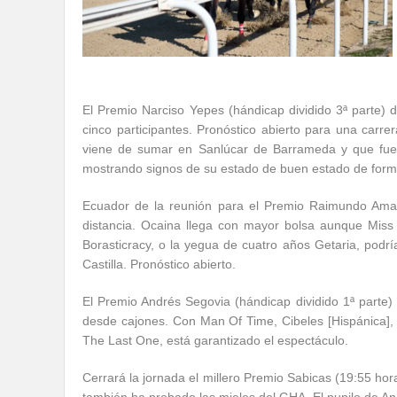
El Premio Narciso Yepes (hándicap dividido 3ª parte) d
cinco participantes. Pronóstico abierto para una carr
viene de sumar en Sanlúcar de Barrameda y que fue 
mostrando signos de su estado de buen estado de forma. 
Ecuador de la reunión para el Premio Raimundo Amador
distancia. Ocaina llega con mayor bolsa aunque Miss 
Borasticracy, o la yegua de cuatro años Getaria, podría
Castilla. Pronóstico abierto.
El Premio Andrés Segovia (hándicap dividido 1ª parte)
desde cajones. Con Man Of Time, Cibeles [Hispánica], I
The Last One, está garantizado el espectáculo.
Cerrará la jornada el millero Premio Sabicas (19:55 h