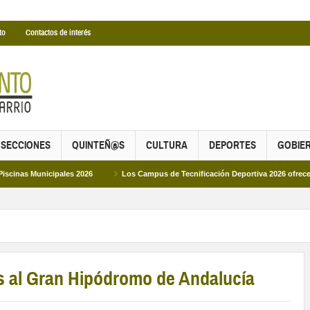
to
Contactos de interés
SECCIONES
QUINTEÑ@S
CULTURA
DEPORTES
GOBIE
icipales 2026
Los Campus de Tecnificación Deportiva 2026 ofrecen cuatro pro
os al Gran Hipódromo de Andalucía