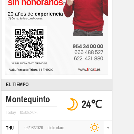
EL TIEMPO
Montequinto
24℃
Today
05/08/2026
06/08/2026
cielo claro
THU