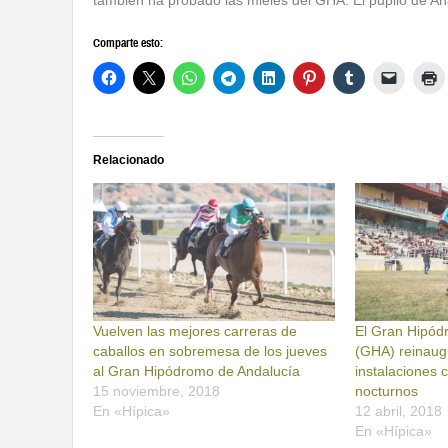
también ha probado las mieles del GHA. El pupilo de A
Comparte esto:
Relacionado
Vuelven las mejores carreras de
El Gran Hipód
caballos en sobremesa de los jueves
(GHA) reinaug
al Gran Hipódromo de Andalucía
instalaciones 
15 noviembre, 2018
nocturnos
En «Hípica»
12 abril, 2018
En «Hípica»