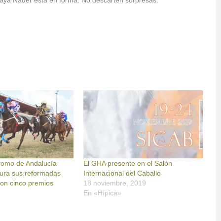
naya Nader está en forma. No descarten sorpresas.
romo de Andalucía
El GHA presente en el Salón
ura sus reformadas
Internacional del Caballo
con cinco premios
18 noviembre, 2019
En «Hípica»