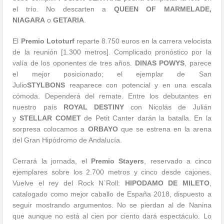
el trío. No descarten a
QUEEN OF MARMELADE,
NIAGARA
o
GETARIA
.
El
Premio Lototurf
reparte 8.750 euros en la carrera velocista
de la reunión [1.300 metros]. Complicado pronóstico por la
valía de los oponentes de tres años.
DINAS POWYS
, parece
el mejor posicionado; el ejemplar de San
Julio
STYLBONS
reaparece con potencial y en una escala
cómoda. Dependerá del remate. Entre los debutantes en
nuestro país
ROYAL DESTINY
con Nicolás de Julián
y
STELLAR COMET
de Petit Canter darán la batalla. En la
sorpresa colocamos a
ORBAYO
que se estrena en la arena
del Gran Hipódromo de Andalucía.
Cerrará la jornada, el
Premio Stayers
, reservado a cinco
ejemplares sobre los 2.700 metros y cinco desde cajones.
Vuelve el rey del Rock N`Roll:
HIPODAMO DE MILETO
,
catalogado como mejor caballo de España 2018, dispuesto a
seguir mostrando argumentos. No se pierdan al de Nanina
que aunque no está al cien por ciento dará espectáculo. Lo