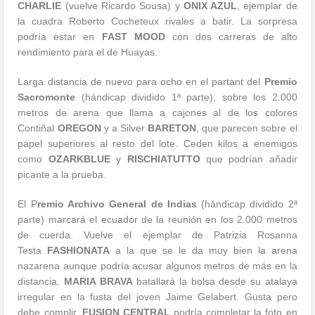
CHARLIE
(vuelve Ricardo Sousa) y
ONIX AZUL
, ejemplar de
la cuadra Roberto Cocheteux rivales a batir. La sorpresa
podría estar en
FAST MOOD
con dos carreras de alto
rendimiento para el de Huayas.
Larga distancia de nuevo para ocho en el partant del
Premio
Sacromonte
(hándicap dividido 1ª parte), sobre los 2.000
metros de arena que llama a cajones al de los colores
Contiñal
OREGON
y a Silver
BARETON
, que parecen sobre el
papel superiores al resto del lote. Ceden kilos a enemigos
como
OZARKBLUE
y
RISCHIATUTTO
que podrían añadir
picante a la prueba.
El P
remio Archivo General de Indias
(hándicap dividido 2ª
parte) marcará el ecuador de la reunión en los 2.000 metros
de cuerda. Vuelve el ejemplar de Patrizia Rosanna
Testa
FASHIONATA
a la que se le da muy bien la arena
nazarena aunque podría acusar algunos metros de más en la
distancia.
MARIA BRAVA
batallará la bolsa desde su atalaya
irregular en la fusta del joven Jaime Gelabert. Gusta pero
debe complir.
FUSION CENTRAL
podría completar la foto en