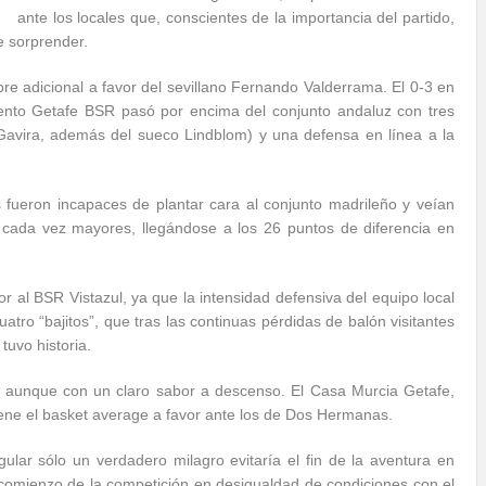
ante los locales que, conscientes de la importancia del partido,
se sorprender.
re adicional a favor del sevillano Fernando Valderrama. El 0-3 en
ento Getafe BSR pasó por encima del conjunto andaluz con tres
 Gavira, además del sueco Lindblom) y una defensa en línea a la
 fueron incapaces de plantar cara al conjunto madrileño y veían
n cada vez mayores, llegándose a los 26 puntos de diferencia en
or al BSR Vistazul, ya que la intensidad defensiva del equipo local
tro “bajitos”, que tras las continuas pérdidas de balón visitantes
tuvo historia.
, aunque con un claro sabor a descenso. El Casa Murcia Getafe,
iene el basket average a favor ante los de Dos Hermanas.
gular sólo un verdadero milagro evitaría el fin de la aventura en
comienzo de la competición en desigualdad de condiciones con el