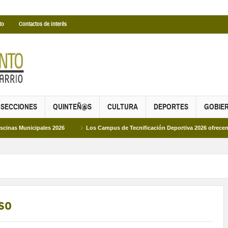
to
Contactos de interés
SECCIONES
QUINTEÑ@S
CULTURA
DEPORTES
GOBIE
ipales 2026
Los Campus de Tecnificación Deportiva 2026 ofrecen cuatro prop
so