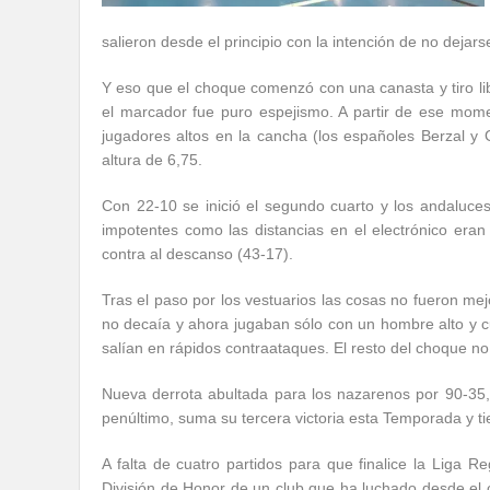
salieron desde el principio con la intención de no dejar
Y eso que el choque comenzó con una canasta y tiro lib
el marcador fue puro espejismo. A partir de ese mom
jugadores altos en la cancha (los españoles Berzal y
altura de 6,75.
Con 22-10 se inició el segundo cuarto y los andaluces
impotentes como las distancias en el electrónico era
contra al descanso (43-17).
Tras el paso por los vestuarios las cosas no fueron mej
no decaía y ahora jugaban sólo con un hombre alto y cua
salían en rápidos contraataques. El resto del choque no 
Nueva derrota abultada para los nazarenos por 90-35
penúltimo, suma su tercera victoria esta Temporada y t
A falta de cuatro partidos para que finalice la Liga Re
División de Honor de un club que ha luchado desde el 