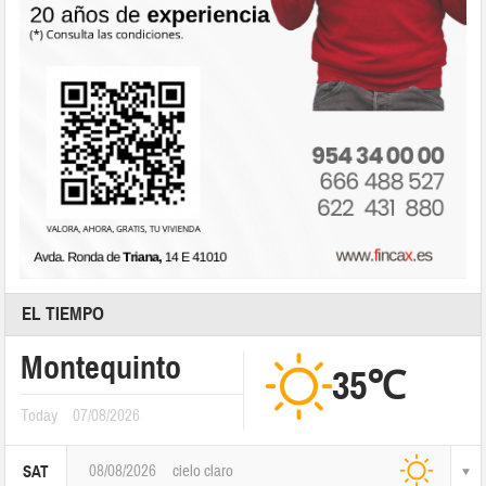
EL TIEMPO
Montequinto
35℃
Today
07/08/2026
08/08/2026
cielo claro
SAT