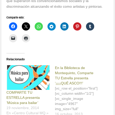
que superaron los convencionalismos sociales y la
discriminación alcanzando el éxito como artistas y pintoras.
Comparte esto:
Relacionado
En la Biblioteca de
Montequinto, Comparte
TU Estrella presenta
‘¡¡¡¡QUÉ ASCO!!!’
[vc_row el_position="first"]
COMPARTE TU
[vc_column width="1/2"]
ESTRELLA presenta
[vc_single_image
‘Música para bailar’
image="4967"
19 noviembre, 2014
img_size="full"
En «Centro Cultural MQ.»
img_link_target="_self"
16 octubre, 2013