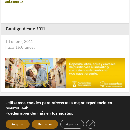
autonómica
Contigo desde 2011
18 enero, 2011
hace
15,6
años.
Utilizamos cookies para ofrecerte la mejor experiencia en
nuestra web.
Puedes aprender más en los
ajustes
.
Copyright © 2026 Vivir en Montequinto Periódico Digital
Cerrar el banner de 
Aceptar
Rechazar
Ajustes