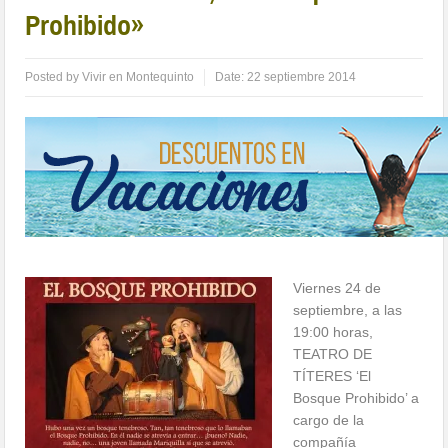
Prohibido»
Posted by
Vivir en Montequinto
Date:
22 septiembre 2014
Viernes 24 de
septiembre, a las
19:00 horas,
TEATRO DE
TÍTERES ‘El
Bosque Prohibido’ a
cargo de la
compañía