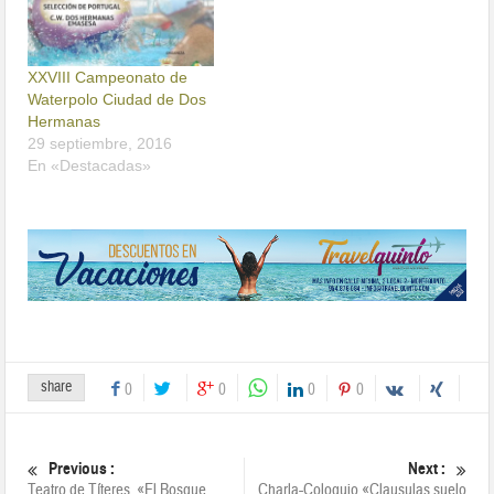
XXVIII Campeonato de
Waterpolo Ciudad de Dos
Hermanas
29 septiembre, 2016
En «Destacadas»
share
0
0
0
0
Previous :
Next :
Teatro de Títeres, «El Bosque
Charla-Coloquio «Clausulas suelo