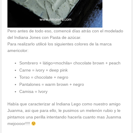
Pero antes de todo eso, comencé días atrás con el modelado
del Indiana Jones con Pasta de azúcar.
Para realizarlo utilicé los siguientes colores de la marca
americolor:
Sombrero + látigo+mochila= chocolate brown + peach
Carne = ivory + deep pink
Torso = chocolate + negro
Pantalones = warm brown + negro
Camisa = Ivory
Había que caracterizar al Indiana Lego como nuestro amigo
Juanma, asi que para ello, le pusimos un melenón rubio y le
pintamos una perilla intentando hacerla cuanto mas Juanma
mejoooor!!!!