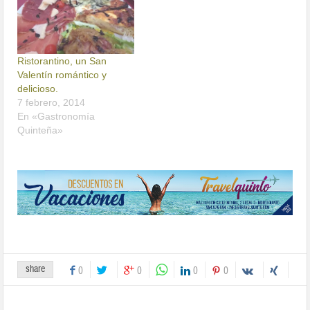
Ristorantino, un San
Valentín romántico y
delicioso.
7 febrero, 2014
En «Gastronomía
Quinteña»
share
0
0
0
0