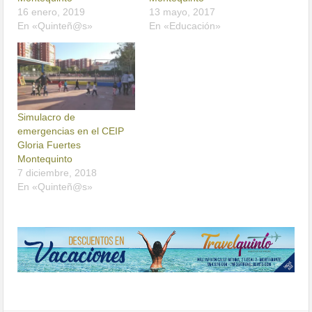
16 enero, 2019
13 mayo, 2017
En «Quinteñ@s»
En «Educación»
Simulacro de
emergencias en el CEIP
Gloria Fuertes
Montequinto
7 diciembre, 2018
En «Quinteñ@s»