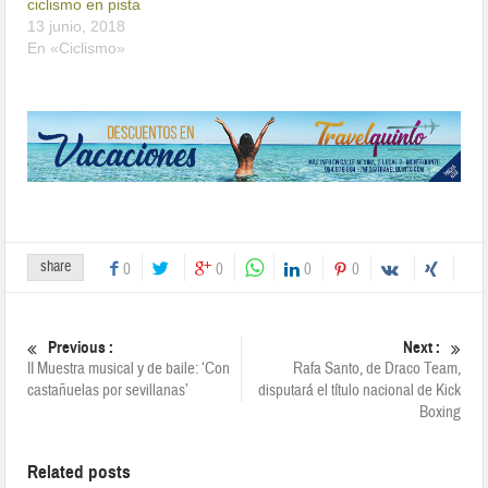
ciclismo en pista
13 junio, 2018
En «Ciclismo»
share
0
0
0
0
Previous :
Next :
II Muestra musical y de baile: ‘Con
Rafa Santo, de Draco Team,
castañuelas por sevillanas’
disputará el título nacional de Kick
Boxing
Related posts