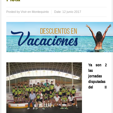
Posted by
Vivir en Montequinto
Date:
12 junio 2017
Ya son 2
las
jornadas
disputadas
del II