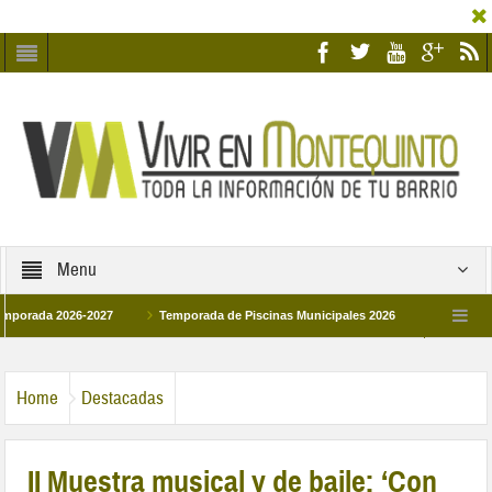
Menu
da 2026-2027
Temporada de Piscinas Municipales 2026
Los Campus de T
España 2026
La hermanadad Humildad y Pilar de Montequinto procesionará el día
Home
Destacadas
II Muestra musical y de baile: ‘Con